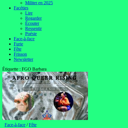
Militer en 2025
Facéties
Lire
Regarder
Écouter
Ressentir
Poésie
Face-à-face
Furie
Fête
Frisson
Newsletter
Étiquette :
FGO Barbara
Face-à-face
/
Fête