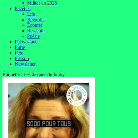
Militer en 2025
Facéties
Lire
Regarder
Écouter
Ressentir
Poésie
Face-à-face
Furie
Fête
Frisson
Newsletter
Étiquette :
Les disques du lobby