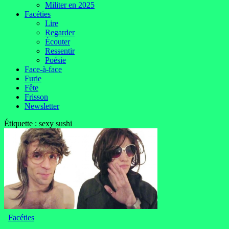
Militer en 2025
Facéties
Lire
Regarder
Écouter
Ressentir
Poésie
Face-à-face
Furie
Fête
Frisson
Newsletter
Étiquette :
sexy sushi
Facéties