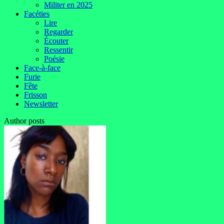
Militer en 2025
Facéties
Lire
Regarder
Écouter
Ressentir
Poésie
Face-à-face
Furie
Fête
Frisson
Newsletter
Author posts