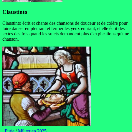
Claustinto
Claustinto écrit et chante des chansons de douceur et de colère pour
faire danser en pleurant et fermer les yeux en riant, et elle écrit des
textes des fois quand les sujets demandent plus d'explications qu'une
chanson.
Furie
/
Militer en 2025