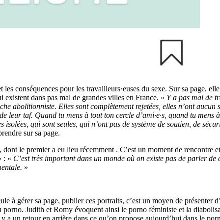
 et les conséquences pour les travailleurs·euses du sexe. Sur sa page, el
ui existent dans pas mal de grandes villes en France. «
Y a pas mal de tr
e abolitionniste. Elles sont complètement rejetées, elles n’ont aucun sou
 de leur taf. Quand tu mens à tout ton cercle d’ami·e·s, quand tu mens à 
s isolées, qui sont seules, qui n’ont pas de système de soutien, de sé
prendre sur sa page.
», dont le premier a eu lieu récemment . C’est un moment de rencontre et
 :
«
C’est très important dans un monde où on existe pas de parler de c
mentale.
»
le à gérer sa page, publier ces portraits, c’est un moyen de présenter d’
porno. Judith et Romy évoquent ainsi le porno féministe et la diabolisa
l y a un retour en arrière dans ce qu’on propose aujourd’hui dans le po