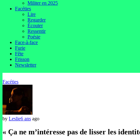
Militer en 2025
Facéties
Lire
Regarder
Écouter
Ressentir
Poésie
Face-à-face
Furie
Fête
Frisson
Newsletter
Facéties
by
Leslie
6 ans
ago
« Ça ne m’intéresse pas de lisser les ident