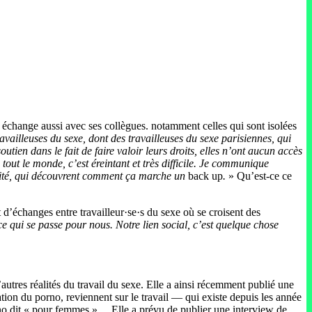
le échange aussi avec ses collègues. notamment celles qui sont isolées
availleuses du sexe, dont des travailleuses du sexe parisiennes, qui
tien dans le fait de faire valoir leurs droits, elles n’ont aucun accès
tout le monde, c’est éreintant et très difficile. Je communique
curité, qui découvrent comment ça marche un
back up
.
» Qu’est-ce ce
 d’échanges entre travailleur·se·s du sexe où se croisent des
e qui se passe pour nous. Notre lien social, c’est quelque chose
autres réalités du travail du sexe. Elle a ainsi récemment publié une
tion du porno, reviennent sur le travail — qui existe depuis les année
rno dit « pour femmes »… Elle a prévu de publier une interview de