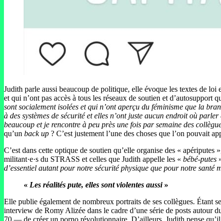
Judith parle aussi beaucoup de politique, elle évoque les textes de loi
et qui n’ont pas accès à tous les réseaux de soutien et d’autosupport q
sont socialement isolées et qui n’ont aperçu du féminisme que la branch
à des systèmes de sécurité et elles n’ont juste aucun endroit où parler
beaucoup et je rencontre à peu près une fois par semaine des collègue
qu’un
back up
? C’est justement l’une des choses que l’on pouvait ap
C’est dans cette optique de soutien qu’elle organise des « apériputes 
militant·e·s du STRASS et celles que Judith appelle les «
bébé-putes
»
d’essentiel autant pour notre sécurité physique que pour notre santé 
«
Les réalités pute, elles sont violentes aussi
»
Elle publie également de nombreux portraits de ses collègues. Étant seu
interview de Romy Alizée dans le cadre d’une série de posts autour du 
70 — de créer un porno révolutionnaire. D’ailleurs, Judith pense qu’i