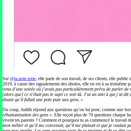
Sur
@ta.pote.pxte
, elle parle de son travail, de ses clients, elle publ
2019, à cause des signalements des abolos, elle en est à sa troisième pa
venu d’une soirée où j’avais pas particulièrement prévu de parler de m
[alors que] ce n’était pas le sujet ce soir-là. J’ai un ami à qui j’ai di
disant qu’il fallait une pote pute aux gens.
»
Du coup, Judith répond aux questions qu’on lui pose, comme une bonne
réhumanisation des gens
». Elle reçoit plus de 70 questions chaque l
vivent tes parents ? Comment et pourquoi tu as commencé le travail du 
mon métier et qu’il me convenait, qu’il me plaisait et que je voulais
paie mes impôts. Les gens essaient juste de se projeter et de se dire c