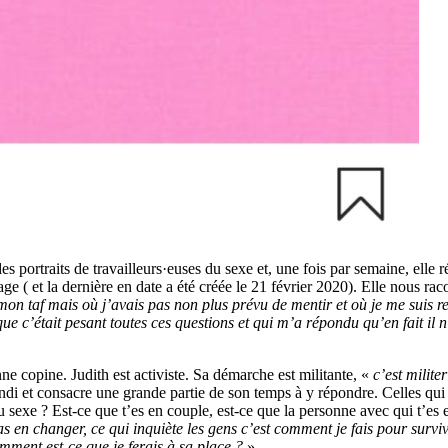
ie des portraits de travailleurs·euses du sexe et, une fois par semaine, el
ge ( et la dernière en date a été créée le 21 février 2020). Elle nous rac
on taf mais où j’avais pas non plus prévu de mentir et où je me suis re
t que c’était pesant toutes ces questions et qui m’a répondu qu’en fait il 
 copine. Judith est activiste. Sa démarche est militante, «
c’est milite
undi et consacre une grande partie de son temps à y répondre. Celles qu
sexe ? Est-ce que t’es en couple, est-ce que la personne avec qui t’es e
 pas en changer, ce qui inquiète les gens c’est comment je fais pour su
omment est-ce que je ferais à sa place ?
»