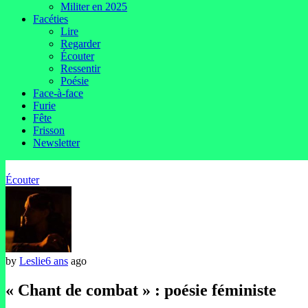
Militer en 2025
Facéties
Lire
Regarder
Écouter
Ressentir
Poésie
Face-à-face
Furie
Fête
Frisson
Newsletter
Écouter
by
Leslie
6 ans
ago
« Chant de combat » : poésie féministe