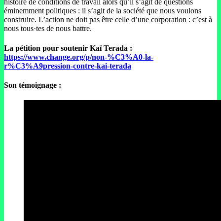
histoire de conditions de travail alors qu’il s’agit de questions
éminemment politiques : il s’agit de la société que nous voulons
construire. L’action ne doit pas être celle d’une corporation : c’est à
nous tous·tes de nous battre.
La pétition pour soutenir Kaï Terada :
https://www.change.org/p/non-%C3%A0-la-
r%C3%A9pression-contre-kai-terada
Son témoignage :