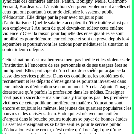
syndicale ces dernières années. Pantin, Bobigny, Melle, Clermont-
Ferrand, Bordeaux… L’institution s’en prend violemment à celles et
ceux qui ont pourtant à cœur de défendre le système public
d’éducation. Elle dirige par la peur avec toujours plus
d’autoritarisme. Quel·le salarié·e accepterait d’être traité·e ainsi par
son employeur ? Au nom de quoi devrait-on tolérer cette énième
violence ? C’est la raison pour laquelle des enseignant·es se sont
mobilisé·es pour défendre leur collègue et sont en grève depuis le 4
septembre et poursuivront les actions pour médiatiser la situation et
soutenir leur collègue.
Cette situation n’est malheureusement pas inédite et les violences de
l’institution à l’encontre de ses personnels et de ses usagers·ères se
multiplient. Elles participent d’un choix de société qui organise la
casse des services publics. Dans ces conditions, les problèmes de
recrutement et les départs d’enseignant·es pourtant investi·es dans
leurs missions d’éducation se comprennent. À cela s’ajoute l’image
désastreuse qu’a parfois la profession dans les médias. Enseigner
n’est pas un sacerdoce mais ne nous y trompons pas : les premières
victimes de cette politique mortifère en matière d’éducation sont
encore et toujours les mêmes, les jeunes des quartiers populaires : les
pauvres et les racisé·es. Jean-Eude qui est né avec une cuillère
d’argent dans la bouche pourra toujours se payer de bonnes études.
Laisser les enseignant·es se battre seul·es pour le service public
d’éducation est une erreur, c’est croire qu’il ne s’agit que d’une