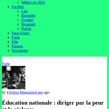
Militer en 2025
Facéties
Lire
Regarder
Écouter
Ressentir
Poésie
Face-à-face
Furie
Fête
Frisson
Newsletter
Furie
by
Friction Magazine
4 ans
ago
Éducation nationale : diriger par la peur