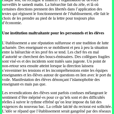
surveillés le samedi matin. La hiérarchie fait du zèle, et là où
certaines directions prennent des libertés dans l’application des
textes qui régissent le fonctionnement de l’établissement, elle fait le
choix de les prendre au pied de la lettre pour toujours plus
d’économie.
Une institution maltraitante pour les personnels et les élèves
L’établissement a une réputation sulfureuse et une tradition de lutte
acharnée. Des enseignant·es se mobilisent et peu à peu la situation
entre la hiérarchie et les prof·fes se tend. Les chef·fes en mal
d’autorité se cherchent des boucs-émissaires. Des collègues fragiles
sont visé·es et des incidents sont traités sans jugeote. Un point de
non-retour sera ensuite atteint lorsque la direction laissera
s’envenimer les tensions et les incompréhensions entre les équipes
enseignantes et les élèves autour de questions en lien avec le port du
voile. Manifestation des élèves dénonçant l’islamophobie des
enseignant·es mais pas que.
Les revendications des élèves sont parfois confuses mélangeant le
sentiment d’être méprisé·es pour ce qu’iels sont et des difficultés
réelles à suivre le rythme effréné qu’on leur impose du fait des
exigences du nouveau bac. La cellule laïcité du rectorat est sollicitée.
L’idée se répand que l’établissement serait gangréné par des réseaux