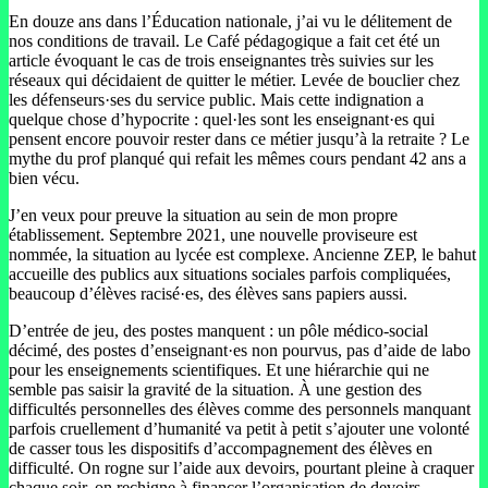
En douze ans dans l’Éducation nationale, j’ai vu le délitement de
nos conditions de travail. Le Café pédagogique a fait cet été un
article évoquant le cas de trois enseignantes très suivies sur les
réseaux qui décidaient de quitter le métier. Levée de bouclier chez
les défenseurs·ses du service public. Mais cette indignation a
quelque chose d’hypocrite : quel·les sont les enseignant·es qui
pensent encore pouvoir rester dans ce métier jusqu’à la retraite ? Le
mythe du prof planqué qui refait les mêmes cours pendant 42 ans a
bien vécu.
J’en veux pour preuve la situation au sein de mon propre
établissement. Septembre 2021, une nouvelle proviseure est
nommée, la situation au lycée est complexe. Ancienne ZEP, le bahut
accueille des publics aux situations sociales parfois compliquées,
beaucoup d’élèves racisé·es, des élèves sans papiers aussi.
D’entrée de jeu, des postes manquent : un pôle médico-social
décimé, des postes d’enseignant·es non pourvus, pas d’aide de labo
pour les enseignements scientifiques. Et une hiérarchie qui ne
semble pas saisir la gravité de la situation. À une gestion des
difficultés personnelles des élèves comme des personnels manquant
parfois cruellement d’humanité va petit à petit s’ajouter une volonté
de casser tous les dispositifs d’accompagnement des élèves en
difficulté. On rogne sur l’aide aux devoirs, pourtant pleine à craquer
chaque soir, on rechigne à financer l’organisation de devoirs