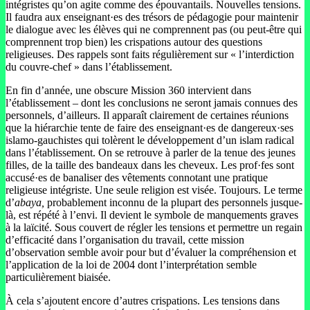
intégristes qu’on agite comme des épouvantails. Nouvelles tensions.
Il faudra aux enseignant·es des trésors de pédagogie pour maintenir
le dialogue avec les élèves qui ne comprennent pas (ou peut-être qui
comprennent trop bien) les crispations autour des questions
religieuses. Des rappels sont faits régulièrement sur « l’interdiction
du couvre-chef » dans l’établissement.
En fin d’année, une obscure Mission 360 intervient dans
l’établissement – dont les conclusions ne seront jamais connues des
personnels, d’ailleurs. Il apparaît clairement de certaines réunions
que la hiérarchie tente de faire des enseignant·es de dangereux·ses
islamo-gauchistes qui tolèrent le développement d’un islam radical
dans l’établissement. On se retrouve à parler de la tenue des jeunes
filles, de la taille des bandeaux dans les cheveux. Les prof·fes sont
accusé·es de banaliser des vêtements connotant une pratique
religieuse intégriste. Une seule religion est visée. Toujours. Le terme
d’
abaya,
probablement inconnu de la plupart des personnels jusque-
là, est répété à l’envi. Il devient le symbole de manquements graves
à la laïcité. Sous couvert de régler les tensions et permettre un regain
d’efficacité dans l’organisation du travail, cette mission
d’observation semble avoir pour but d’évaluer la compréhension et
l’application de la loi de 2004 dont l’interprétation semble
particulièrement biaisée.
À cela s’ajoutent encore d’autres crispations. Les tensions dans