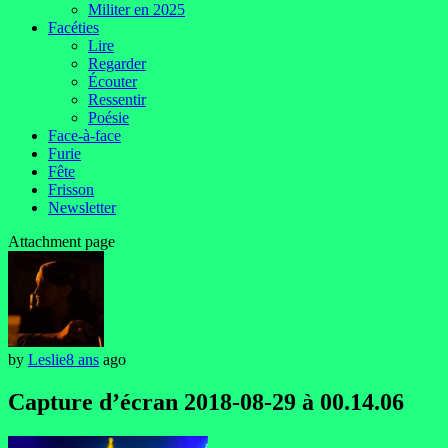
Militer en 2025
Facéties
Lire
Regarder
Écouter
Ressentir
Poésie
Face-à-face
Furie
Fête
Frisson
Newsletter
Attachment page
by
Leslie
8 ans
ago
Capture d’écran 2018-08-29 à 00.14.06