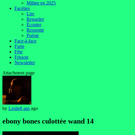
Militer en 2025
Facéties
Lire
Regarder
Écouter
Ressentir
Poésie
Face-à-face
Furie
Fête
Frisson
Newsletter
Attachment page
by
Leslie
8 ans
ago
ebony bones culottée wand 14