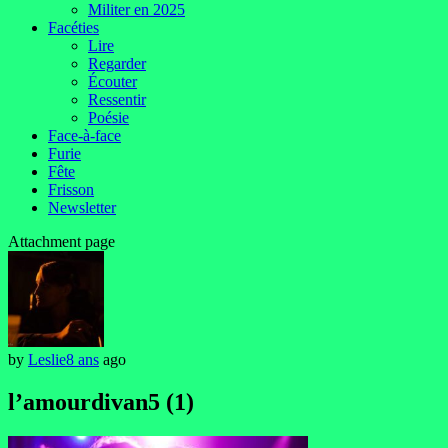
Militer en 2025
Facéties
Lire
Regarder
Écouter
Ressentir
Poésie
Face-à-face
Furie
Fête
Frisson
Newsletter
Attachment page
by
Leslie
8 ans
ago
l’amourdivan5 (1)