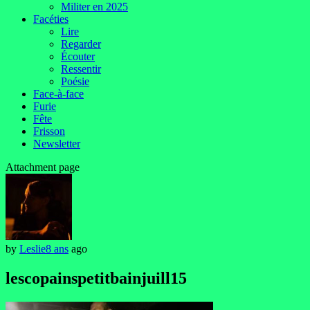
Militer en 2025
Facéties
Lire
Regarder
Écouter
Ressentir
Poésie
Face-à-face
Furie
Fête
Frisson
Newsletter
Attachment page
by
Leslie
8 ans
ago
lescopainspetitbainjuill15