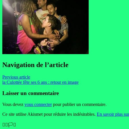
Navigation de l’article
Previous article
la Culottée fête ses 6 ans : retour en image
Laisser un commentaire
Vous devez
vous connecter
pour publier un commentaire.
Ce site utilise Akismet pour réduire les indésirables.
En savoir plus su
🏳️‍🌈🏳️‍⚧️