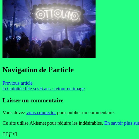
Navigation de l’article
Previous article
la Culottée fête ses 6 ans : retour en image
Laisser un commentaire
Vous devez
vous connecter
pour publier un commentaire.
Ce site utilise Akismet pour réduire les indésirables.
En savoir plus su
🏳️‍🌈🏳️‍⚧️