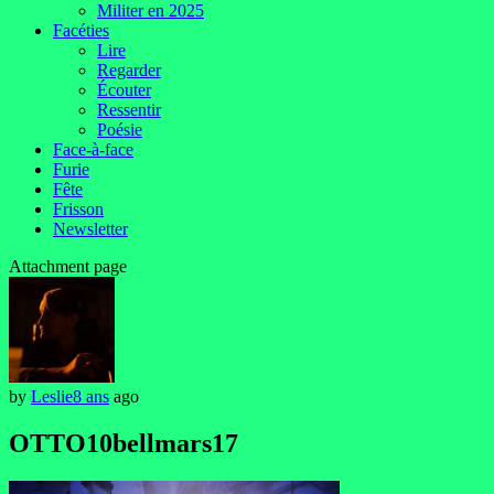
Militer en 2025
Facéties
Lire
Regarder
Écouter
Ressentir
Poésie
Face-à-face
Furie
Fête
Frisson
Newsletter
Attachment page
by
Leslie
8 ans
ago
OTTO10bellmars17