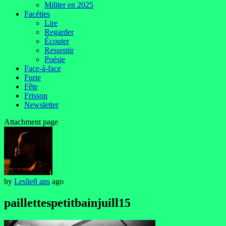
Militer en 2025
Facéties
Lire
Regarder
Écouter
Ressentir
Poésie
Face-à-face
Furie
Fête
Frisson
Newsletter
Attachment page
by
Leslie
8 ans
ago
paillettespetitbainjuill15