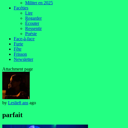
Militer en 2025
Facéties
Lire
Regarder
Écouter
Ressentir
Poésie
Face-à-face
Furie
Fête
Frisson
Newsletter
Attachment page
by
Leslie
8 ans
ago
parfait