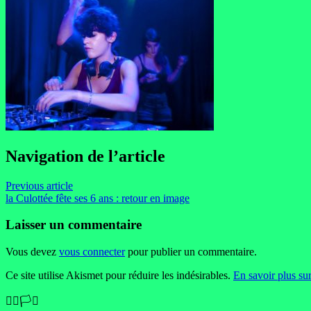
Navigation de l’article
Previous article
la Culottée fête ses 6 ans : retour en image
Laisser un commentaire
Vous devez
vous connecter
pour publier un commentaire.
Ce site utilise Akismet pour réduire les indésirables.
En savoir plus su
🏳️‍🌈🏳️‍⚧️