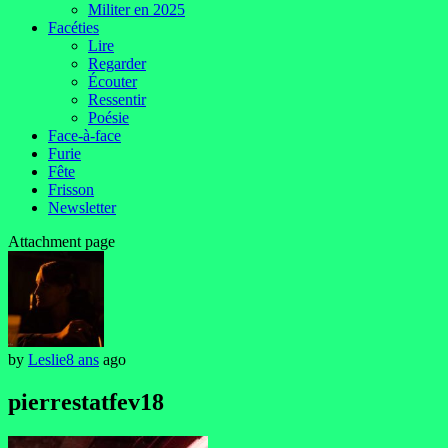
Militer en 2025
Facéties
Lire
Regarder
Écouter
Ressentir
Poésie
Face-à-face
Furie
Fête
Frisson
Newsletter
Attachment page
by
Leslie
8 ans
ago
pierrestatfev18