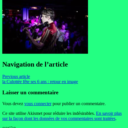
Navigation de l’article
Previous article
la Culottée fête ses 6 ans : retour en image
Laisser un commentaire
Vous devez
vous connecter
pour publier un commentaire.
Ce site utilise Akismet pour réduire les indésirables.
En savoir plus
sur la façon dont les données de vos commentaires sont traitées
.