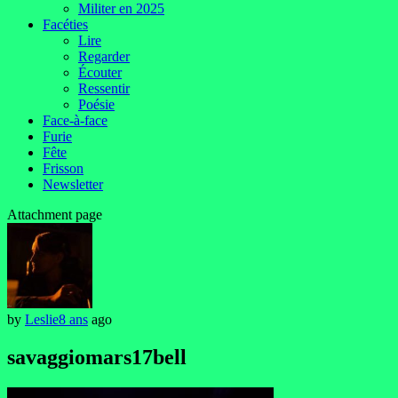
Militer en 2025
Facéties
Lire
Regarder
Écouter
Ressentir
Poésie
Face-à-face
Furie
Fête
Frisson
Newsletter
Attachment page
by
Leslie
8 ans
ago
savaggiomars17bell