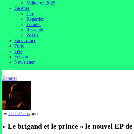
Militer en 2025
Facéties
Lire
Regarder
Écouter
Ressentir
Poésie
Face-à-face
Furie
Fête
Frisson
Newsletter
Écouter
by
Leslie
7 ans
ago
« Le brigand et le prince » le nouvel 