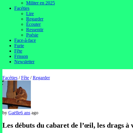
Militer en 2025
Facéties
Lire
Regarder
Écouter
Ressentir
Poésie
Face-à-face
Furie
Fête
Frisson
Newsletter
Facéties
/
Fête
/
Regarder
by
Gaëlle
6 ans
ago
Les débuts du cabaret de l’œil, les drags à