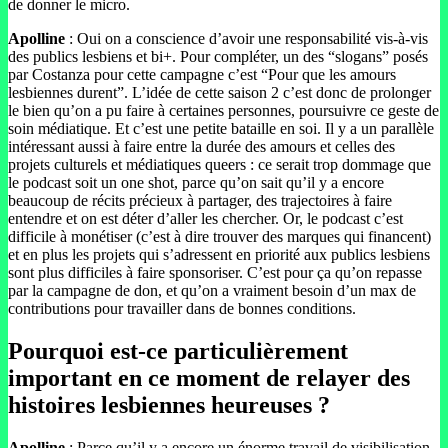
de donner le micro.
Apolline
: Oui on a conscience d’avoir une responsabilité vis-à-vis
des publics lesbiens et bi+. Pour compléter, un des “slogans” posés
par Costanza pour cette campagne c’est “Pour que les amours
lesbiennes durent”. L’idée de cette saison 2 c’est donc de prolonger
le bien qu’on a pu faire à certaines personnes, poursuivre ce geste de
soin médiatique. Et c’est une petite bataille en soi. Il y a un parallèle
intéressant aussi à faire entre la durée des amours et celles des
projets culturels et médiatiques queers : ce serait trop dommage que
le podcast soit un one shot, parce qu’on sait qu’il y a encore
beaucoup de récits précieux à partager, des trajectoires à faire
entendre et on est déter d’aller les chercher. Or, le podcast c’est
difficile à monétiser (c’est à dire trouver des marques qui financent)
et en plus les projets qui s’adressent en priorité aux publics lesbiens
sont plus difficiles à faire sponsoriser. C’est pour ça qu’on repasse
par la campagne de don, et qu’on a vraiment besoin d’un max de
contributions pour travailler dans de bonnes conditions.
Pourquoi est-ce particulièrement
important en ce moment de relayer des
histoires lesbiennes heureuses ?
Apolline
: Parce qu’il y a encore un énorme travail de visibilisation