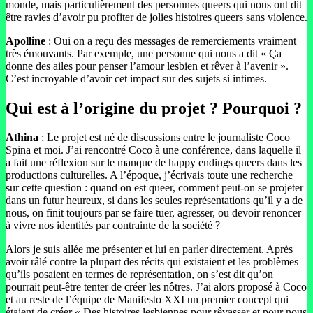
monde, mais particulièrement des personnes queers qui nous ont dit
être ravies d’avoir pu profiter de jolies histoires queers sans violence.
Apolline
: Oui on a reçu des messages de remerciements vraiment
très émouvants. Par exemple, une personne qui nous a dit « Ça
donne des ailes pour penser l’amour lesbien et rêver à l’avenir ».
C’est incroyable d’avoir cet impact sur des sujets si intimes.
Qui est à l’origine du projet ? Pourquoi ?
Athina
: Le projet est né de discussions entre le journaliste Coco
Spina et moi. J’ai rencontré Coco à une conférence, dans laquelle il
a fait une réflexion sur le manque de happy endings queers dans les
productions culturelles. A l’époque, j’écrivais toute une recherche
sur cette question : quand on est queer, comment peut-on se projeter
dans un futur heureux, si dans les seules représentations qu’il y a de
nous, on finit toujours par se faire tuer, agresser, ou devoir renoncer
à vivre nos identités par contrainte de la société ?
Alors je suis allée me présenter et lui en parler directement. Après
avoir râlé contre la plupart des récits qui existaient et les problèmes
qu’ils posaient en termes de représentation, on s’est dit qu’on
pourrait peut-être tenter de créer les nôtres. J’ai alors proposé à Coco
et au reste de l’équipe de Manifesto XXI un premier concept qui
étaient de créer « Des histoires lesbiennes pour rêvasser et pour nous