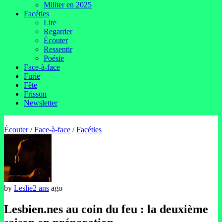
Militer en 2025
Facéties
Lire
Regarder
Écouter
Ressentir
Poésie
Face-à-face
Furie
Fête
Frisson
Newsletter
Écouter
/
Face-à-face
/
Facéties
by
Leslie
2 ans
ago
Lesbien.nes au coin du feu : la deuxième