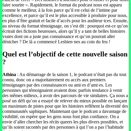
faire sourire ». Rapidement, le format du podcast nous est apparu
comme le meilleur, à la fois parce qu’il est celui de l’intime par
excellence, et parce qu’il est le plus accessible à produire pour nous,
en plus d’être gratuit et facile d’accès pour les auditeur·ices. Ensuite,
au niveau du format témoignage, on s’est dit : pourquoi est-ce qu’on
écrirait des fictions heureuses, alors qu’il y a tant de belles histoires
vraies dont on a juste pas connaissance et qu’on pourrait aller
dénicher ? De là a commencé Lesbien·nes au coin du feu !
Quel est l’objectif de cette nouvelle saison
?
Athina
: Au démarrage de la saison 1, le podcast n’était pas du tout
connu, donc on a majoritairement eu accès aux premiers
témoignages par des connaissances ou ami·es d’ami·es. Les
personnes qui témoignaient avaient donc parfois tendance à venir
des mêmes milieux, à avoir des parcours de vie similaires. Ça nous a
posé un défi qu’on a essayé de relever du mieux possible en lançant
un maximum de pistes pour que les histoires reflètent la diversité des
communautés saphiques. Maintenant que le podcast a davantage de
visibilité, on espère que les gens nous font plus confiance. On a
envie d’aller chercher les récits queers les plus divers possibles, et
qu’ils soient racontés par des personnes à qui l’on a pas l’habitude