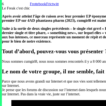
6
Frottebook
Frictwitt
Le Freak c'est chic
Après avoir atteint l’âge de raison avec leur premier EP éponyme 
premier EP sur 4AD phantasea pharm (2023), cumgirl8 est mainten
Suite à la sortie de deux singles précédents – le single riot grrr
dernier single et titre phare, « something new», sur lequel elles 
aux bas intenses, ce morceau représente un moment de répit et de r
pour le bien de notre existence.
Tout d’abord, pouvez-vous vous présenter 
Nous sommes cumgirl8, nous nous sommes rencontrés il y a 8 000 ans 
Le nom de votre groupe, il me semble, fait 
Parce que nous avons grandi sur Internet et que nos vies sont telleme
sur Internet.
Je pense que les forums de discussion sur l’internet dans lesquels nou
sur Internet. Pas dans la vraie vie, juste sur l’internet.