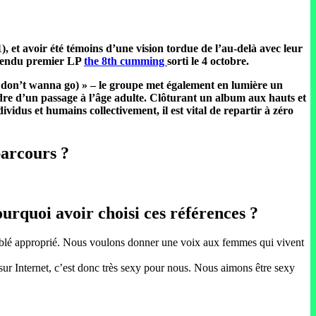
 et avoir été témoins d’une vision tordue de l’au-delà avec leur
attendu premier LP
the 8th cumming
sorti le 4 octobre.
 (I don’t wanna go) » – le groupe met également en lumière un
endre d’un passage à l’âge adulte. Clôturant un album aux hauts et
vidus et humains collectivement, il est vital de repartir à zéro
parcours ?
ourquoi avoir choisi ces références ?
 semblé approprié. Nous voulons donner une voix aux femmes qui vivent
 sur Internet, c’est donc très sexy pour nous. Nous aimons être sexy