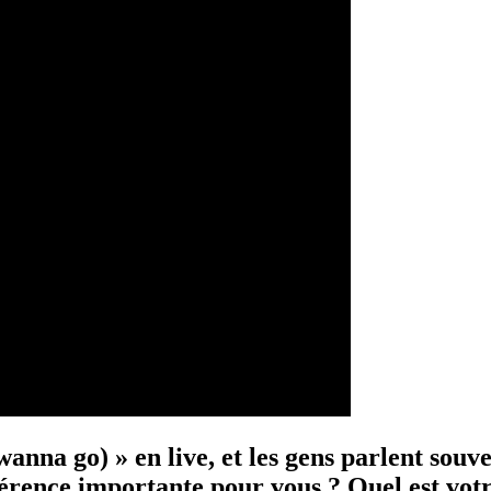
wanna go) » en live, et les gens parlent so
férence importante pour vous ? Quel est vot