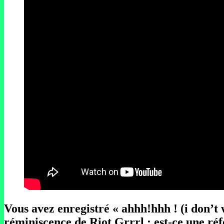
Vous avez enregistré « ahhh!hhh ! (i don’t 
réminiscence de Riot Grrrl : est-ce une ré