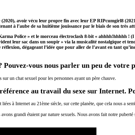
(2020), avoir vécu leur propre fin avec leur EP RIPcumgirl8 (2021),
ant à l’aube de sa huitième jouissance par le biais de son très 
l « Karma Police » et le morceau électroclash 8-bit « ahhhh!hhhhh !
« vident leur sac dans un soupir » via la musicalité nostalgique et t
éflexion, dégageant l’idée que pour aller de l’avant en tant qu’indi
? Pouvez-vous nous parler un peu de votre 
sur un chat sexuel pour les personnes ayant un père chauve.
référence au travail du sexe sur Internet. P
nt liées à Internet au 21ème siècle, sur cette planète, que cela nous a
s avons grandi étaient par nature sexuels. Nous avons fait notre puberté