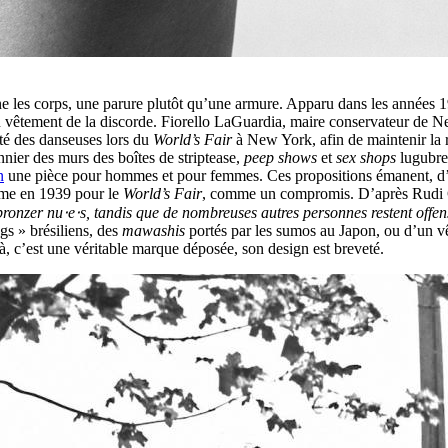
 orne les corps, une parure plutôt qu’une armure. Apparu dans les année
 un vêtement de la discorde. Fiorello LaGuardia, maire conservateur de 
ité des danseuses lors du
World’s Fair
à New York, afin de maintenir la re
nnier des murs des boîtes de striptease,
peep shows
et
sex shops
lugubres
n
une pièce pour hommes et pour femmes. Ces propositions émanent, d
omme en 1939 pour le
World’s Fair
, comme un compromis. D’après Rudi 
 bronzer nu⋅e⋅s, tandis que de nombreuses autres personnes restent offen
ngs » brésiliens, des
mawashis
portés par les sumos au Japon, ou d’un vêt
 c’est une véritable marque déposée, son design est breveté.