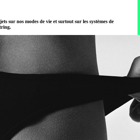
bjets sur nos modes de vie et surtout sur les systèmes de
tring.