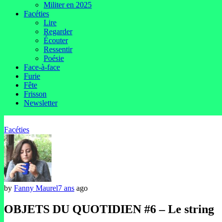
Militer en 2025
Facéties
Lire
Regarder
Écouter
Ressentir
Poésie
Face-à-face
Furie
Fête
Frisson
Newsletter
Facéties
by
Fanny Maurel
7 ans
ago
OBJETS DU QUOTIDIEN #6 – Le string