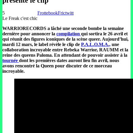
présente le clip
5
Frottebook
Frictwitt
Le Freak c'est chic
WARRIORECORDS a lâché une seconde bombe la semaine
dernière pour annoncer la
compilation
qui sortira le 26 avril et
qui réunit des figures iconiques de la scène queer. Aujourd’hui,
mardi 12 mars, le label révèle le clip de
P.A.L.O.M.A.,
une
collaboration incroyable entre Rebeka Warrior, RAUMM et la
reine des queens Paloma. En attendant de pouvoir assister à la
tournée
dont les premières dates auront lieu fin avril, nous
avons rencontré la Queen pour discuter de ce morceau
incroyable.