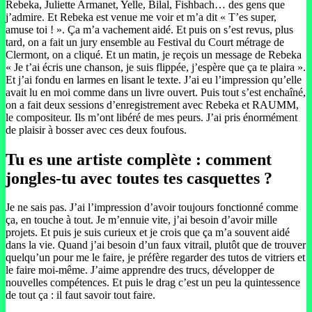
Rebeka, Juliette Armanet, Yelle, Bilal, Fishbach… des gens que
j’admire. Et Rebeka est venue me voir et m’a dit « T’es super,
amuse toi ! ». Ça m’a vachement aidé. Et puis on s’est revus, plus
tard, on a fait un jury ensemble au Festival du Court métrage de
Clermont, on a cliqué. Et un matin, je reçois un message de Rebeka
« Je t’ai écris une chanson, je suis flippée, j’espère que ça te plaira ».
Et j’ai fondu en larmes en lisant le texte. J’ai eu l’impression qu’elle
avait lu en moi comme dans un livre ouvert. Puis tout s’est enchaîné,
on a fait deux sessions d’enregistrement avec Rebeka et RAUMM,
le compositeur. Ils m’ont libéré de mes peurs. J’ai pris énormément
de plaisir à bosser avec ces deux foufous.
Tu es une artiste complète : comment
jongles-tu avec toutes tes casquettes ?
Je ne sais pas. J’ai l’impression d’avoir toujours fonctionné comme
ça, en touche à tout. Je m’ennuie vite, j’ai besoin d’avoir mille
projets. Et puis je suis curieux et je crois que ça m’a souvent aidé
dans la vie. Quand j’ai besoin d’un faux vitrail, plutôt que de trouver
quelqu’un pour me le faire, je préfère regarder des tutos de vitriers et
le faire moi-même. J’aime apprendre des trucs, développer de
nouvelles compétences. Et puis le drag c’est un peu la quintessence
de tout ça : il faut savoir tout faire.