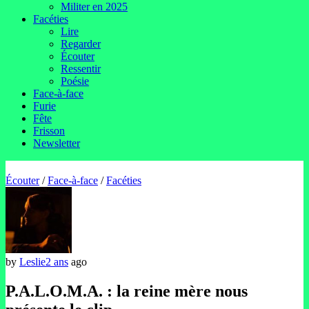
Militer en 2025
Facéties
Lire
Regarder
Écouter
Ressentir
Poésie
Face-à-face
Furie
Fête
Frisson
Newsletter
Écouter
/
Face-à-face
/
Facéties
by
Leslie
2 ans
ago
P.A.L.O.M.A. : la reine mère nous