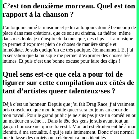
C’est ton deuxième morceau. Quel est ton
rapport à la chanson ?
J’ai toujours aimé la musique et je lui ai toujours donné beaucoup de
place dans mes créations, que ce soit au cinéma, au théâtre, même
dans mes looks je m’inspire de la musique, des clips… La musique
ça permet d’exprimer plein de choses de manière simple et
immédiate. Je suis quelqu’un de très pudique, étonnamment. Et j’ai
la sensation que la musique me permet d’exprimer des choses très
intimes. Et puis c’est une bonne excuse pour faire des clips !
Quel sens est-ce que cela a pour toi de
figurer sur cette compilation aux côtés de
tant d’artistes queer talenteux·ses ?
Déjà c’est un honneur. Depuis que j’ai fait Drag Race, j’ai vraiment
pris conscience que mon identité queer sera toujours au coeur de
mon travail. Pour le grand public je ne suis pas juste un comédien ou
un metteur en scène… Dans la tête des gens je suis avant tout un
garçon homosexuel qui se travestit. Mon art est étroitement lié à mon
identité, à ma sexualité, à qui je suis intimement. Donc c’est normal
que je fasse des projets qui célèbrent ça, nos identités.