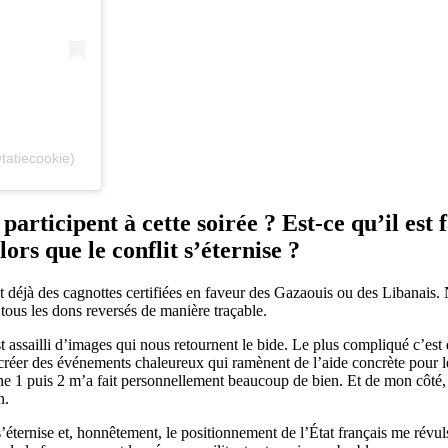
tatiecookie)
rticipent à cette soirée ? Est-ce qu’il est f
lors que le conflit s’éternise ?
t déjà des cagnottes certifiées en faveur des Gazaouis ou des Libanais. 
 tous les dons reversés de manière traçable.
est assailli d’images qui nous retournent le bide. Le plus compliqué c’est
créer des événements chaleureux qui ramènent de l’aide concrète pour l
 1 puis 2 m’a fait personnellement beaucoup de bien. Et de mon côté, j
n.
it s’éternise et, honnêtement, le positionnement de l’État français me ré