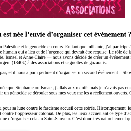
 est née l’envie d’organiser cet événement 
n Palestine et le génocide en cours. En tant que militante, j’ai participe
me humain qui a lieu et de l’urgence qui devrait être requise. Le rôle 
, Ismael et Anne-Claire — nous avons décidé de créer un événement int
argent (1840€) à des associations et cagnottes de gazaouis.
 pas, et il nous a paru pertinent d’organiser un second événement – Sho
nnée que Stephanie ou Ismael, j’allais aux manifs mais je n’avais pas enc
oir un génocide se dérouler sous mes yeux me les a réellement ouverts. 
u pour sa lutte contre le fascisme accueil cette soirée. Historiquement,
 contre l’oppresseur colonial. De plus, les lieux accueillant ce type d’a
ogique d’organiser cela au Saint-Sauveur. C’est donc très naturellement 