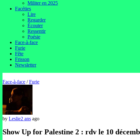
Militer en 2025
Facéties
Lire
Regarder
Écouter
Ressentir
Poésie
Face-à-face
Furie
Fête
Frisson
Newsletter
Face-à-face
/
Furie
by
Leslie
2 ans
ago
Show Up for Palestine 2 : rdv le 10 décem