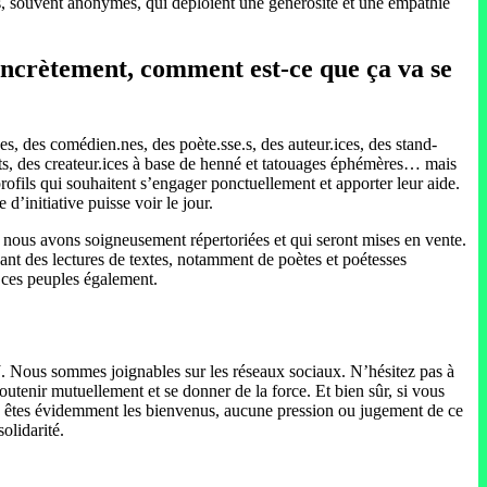
nes, souvent anonymes, qui déploient une générosité et une empathie
oncrètement, comment est-ce que ça va se
es, des comédien.nes, des poète.sse.s, des auteur.ices, des stand-
sts, des createur.ices à base de henné et tatouages éphémères… mais
rofils qui souhaitent s’engager ponctuellement et apporter leur aide.
d’initiative puisse voir le jour.
que nous avons soigneusement répertoriées et qui seront mises en vente.
osant des lectures de textes, notamment de poètes et poétesses
à ces peuples également.
J. Nous sommes joignables sur les réseaux sociaux. N’hésitez pas à
utenir mutuellement et se donner de la force. Et bien sûr, si vous
ous êtes évidemment les bienvenus, aucune pression ou jugement de ce
olidarité.