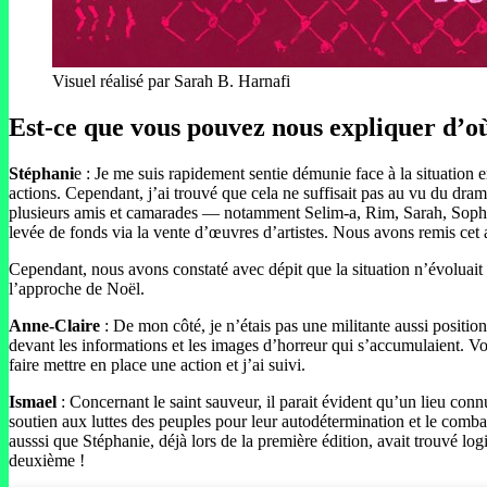
Visuel réalisé par Sarah B. Harnafi
Est-ce que vous pouvez nous expliquer d’où
Stéphani
e : Je me suis rapidement sentie démunie face à la situation e
actions. Cependant, j’ai trouvé que cela ne suffisait pas au vu du dra
plusieurs amis et camarades — notamment Selim-a, Rim, Sarah, Sophie
levée de fonds via la vente d’œuvres d’artistes. Nous avons remis cet 
Cependant, nous avons constaté avec dépit que la situation n’évoluait
l’approche de Noël.
Anne-Claire
: De mon côté, je n’étais pas une militante aussi positio
devant les informations et les images d’horreur qui s’accumulaient. V
faire mettre en place une action et j’ai suivi.
Ismael
: Concernant le saint sauveur, il parait évident qu’un lieu conn
soutien aux luttes des peuples pour leur autodétermination et le combat
ausssi que Stéphanie, déjà lors de la première édition, avait trouvé l
deuxième !