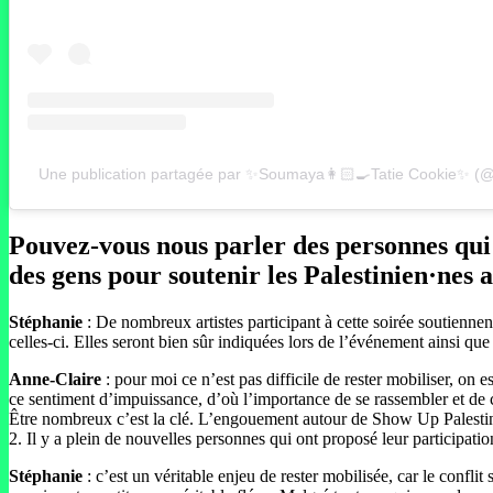
Une publication partagée par ✨Soumaya👩🏻‍🍳Tatie Cookie✨ (@
Pouvez-vous nous parler des personnes qui pa
des gens pour soutenir les Palestinien·nes a
Stéphanie
: De nombreux artistes participant à cette soirée soutiennen
celles-ci. Elles seront bien sûr indiquées lors de l’événement ainsi que
Anne-Claire
: pour moi ce n’est pas difficile de rester mobiliser, on 
ce sentiment d’impuissance, d’où l’importance de se rassembler et de 
Être nombreux c’est la clé. L’engouement autour de Show Up Palestine
2. Il y a plein de nouvelles personnes qui ont proposé leur participatio
Stéphanie
: c’est un véritable enjeu de rester mobilisée, car le confl