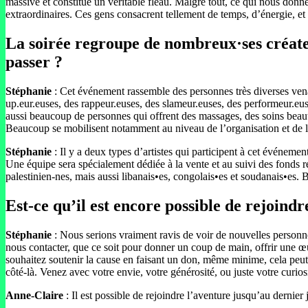
massive et constitue un véritable fléau. Malgré tout, ce qui nous donn
extraordinaires. Ces gens consacrent tellement de temps, d’énergie, et d’
La soirée regroupe de nombreux·ses créateu
passer ?
Stéphanie
: Cet événement rassemble des personnes très diverses venant
up.eur.euses, des rappeur.euses, des slameur.euses, des performeur.eu
aussi beaucoup de personnes qui offrent des massages, des soins beauté
Beaucoup se mobilisent notamment au niveau de l’organisation et de la l
Stéphanie
: Il y a deux types d’artistes qui participent à cet événeme
Une équipe sera spécialement dédiée à la vente et au suivi des fonds ré
palestinien-nes, mais aussi libanais•es, congolais•es et soudanais•es. 
Est-ce qu’il est encore possible de rejoind
Stéphanie
: Nous serions vraiment ravis de voir de nouvelles personn
nous contacter, que ce soit pour donner un coup de main, offrir une œu
souhaitez soutenir la cause en faisant un don, même minime, cela peut
côté-là. Venez avec votre envie, votre générosité, ou juste votre curiosi
Anne-Claire
: Il est possible de rejoindre l’aventure jusqu’au dernier