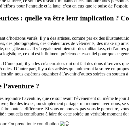
e de la force, ce sont les réseaux militants et ces innombrables person
efforts pour l’entraide et la lutte, c’est en eux que je puise de l’espoir.
rices : quelle va être leur implication ? C
 d’horizons variés. Il y a des artistes, comme par ex des illustrateur.ic
ses, des photographes, des créateur.ices de vêtements, des make-up arti
, des gâteaux… Il y’a également bien sûr des militant.e.s, et d’autres p
ogistique, ce qui est infiniment précieux et essentiel pour que ce genre 
nt. D’une part, il y a les créateur-rices qui ont fait des dons d’œuvres 
coltés. D’autre part, il y a des artistes qui animeront la soirée en prop
Bien sûr, nous espérons organiser à l’avenir d’autres soirées en soutien 
re l’aventure ?
es rejoindre l’aventure, que ce soit avant l’événement ou même le jour 
vre, lire des textes, ou simplement partager un moment avec nous, se so
 faire toute la différence. Si vous ne pouvez pas vous le permettre, v
té : tout cela contribuera à faire de cette soirée un véritable moment de s
 jour. On prend toute contribution