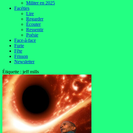
Militer en 2025
Facéties
Lire
Regarder
Écouter
Ressentir
Poésie
Face-à-face
Furie
Fête
Frisson
Newsletter
Étiquette :
jeff mills