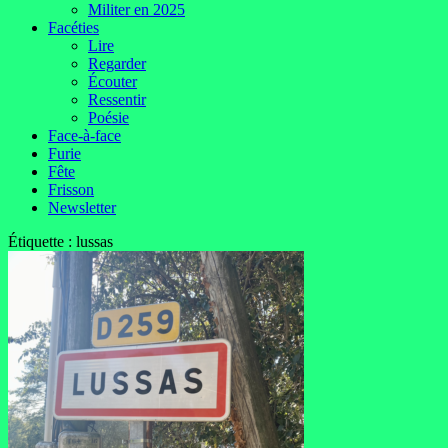
Militer en 2025
Facéties
Lire
Regarder
Écouter
Ressentir
Poésie
Face-à-face
Furie
Fête
Frisson
Newsletter
Étiquette :
lussas