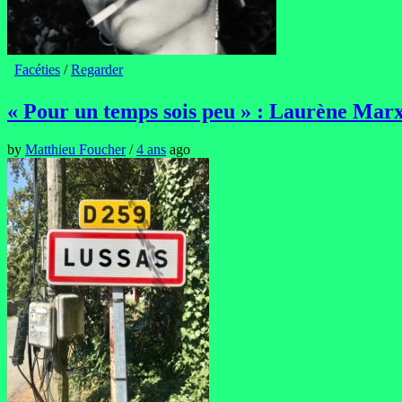
Facéties
/
Regarder
« Pour un temps sois peu » : Laurène Marx
by
Matthieu Foucher
/
4 ans
ago