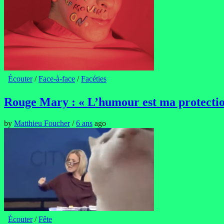
Écouter
/
Face-à-face
/
Facéties
Rouge Mary : « L’humour est ma protection
by
Matthieu Foucher
/
6 ans
ago
Écouter
/
Fête