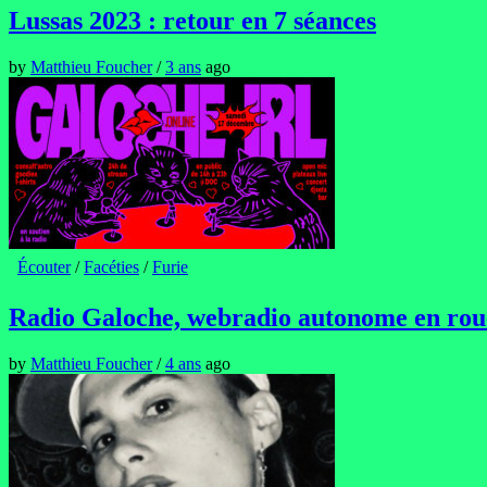
Lussas 2023 : retour en 7 séances
by
Matthieu Foucher
/
3 ans
ago
Écouter
/
Facéties
/
Furie
Radio Galoche, webradio autonome en roue
by
Matthieu Foucher
/
4 ans
ago