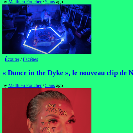
by
Matthieu Foucher
/
5 ans
ago
Écouter
/
Facéties
« Dance in the Dyke », le nouveau clip de
by
Matthieu Foucher
/
5 ans
ago