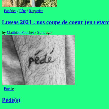
Facéties
/
Fête
/
Regarder
Lussas 2021 : nos coups de coeur (en retar
by
Matthieu Foucher
/
5 ans
ago
Poésie
Pédé(s)