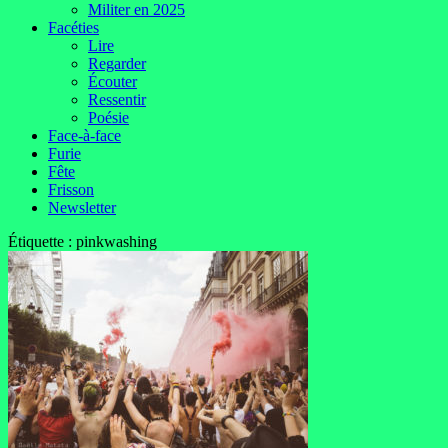
Militer en 2025
Facéties
Lire
Regarder
Écouter
Ressentir
Poésie
Face-à-face
Furie
Fête
Frisson
Newsletter
Étiquette :
pinkwashing