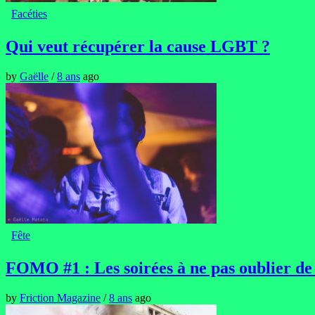
Facéties
Qui veut récupérer la cause LGBT ?
by
Gaëlle
/
8 ans
ago
Fête
FOMO #1 : Les soirées à ne pas oublier d
by
Friction Magazine
/
8 ans
ago