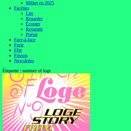
Militer en 2025
Facéties
Lire
Regarder
Écouter
Ressentir
Poésie
Face-à-face
Furie
Fête
Frisson
Newsletter
Étiquette :
summer of loge