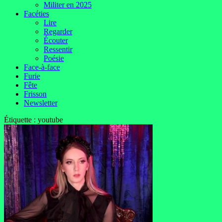
Militer en 2025
Facéties
Lire
Regarder
Écouter
Ressentir
Poésie
Face-à-face
Furie
Fête
Frisson
Newsletter
Étiquette :
youtube