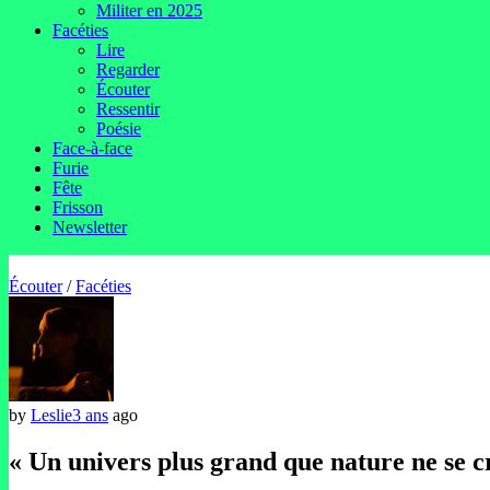
Militer en 2025
Facéties
Lire
Regarder
Écouter
Ressentir
Poésie
Face-à-face
Furie
Fête
Frisson
Newsletter
Écouter
/
Facéties
by
Leslie
3 ans
ago
« Un univers plus grand que nature ne se c