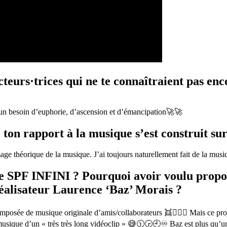
cteurs·trices qui ne te connaîtraient pas enc
d’un besoin d’euphorie, d’ascension et d’émancipation🚀🚀
e ton rapport à la musique s’est construit su
sage théorique de la musique. J’ai toujours naturellement fait de la musi
de SPF INFINI ? Pourquoi avoir voulu propos
réalisateur Laurence ‘Baz’ Morais ?
omposée de musique originale d’amis/collaborateurs 👯👯‍♀️✨ Mais ce proj
sique d’un « très très long vidéoclip » 😅🕦🕞🕘♾️ Baz est plus qu’un c