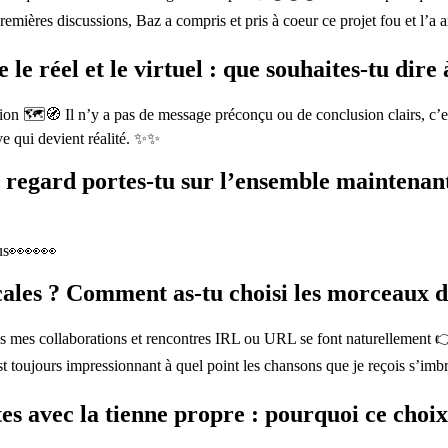
premières discussions, Baz a compris et pris à coeur ce projet fou et l’
 le réel et le virtuel : que souhaites-tu dire 
 🗺️🧭 Il n’y a pas de message préconçu ou de conclusion clairs, c’est 
ve qui devient réalité. ✨✨
uel regard portes-tu sur l’ensemble maintenan
lus👀👀👀
cales ? Comment as-tu choisi les morceaux d
tes mes collaborations et rencontres IRL ou URL se font naturellement 👉⚡
toujours impressionnant à quel point les chansons que je reçois s’imbri
tes avec la tienne propre : pourquoi ce choix