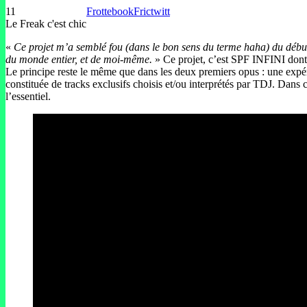
11
Frottebook
Frictwitt
Le Freak c'est chic
«
Ce projet m’a semblé fou (dans le bon sens du terme haha) du début
du monde entier, et de moi-même.
» Ce projet, c’est SPF INFINI dont 
Le principe reste le même que dans les deux premiers opus : une expé
constituée de tracks exclusifs choisis et/ou interprétés par TDJ. Dans 
l’essentiel.