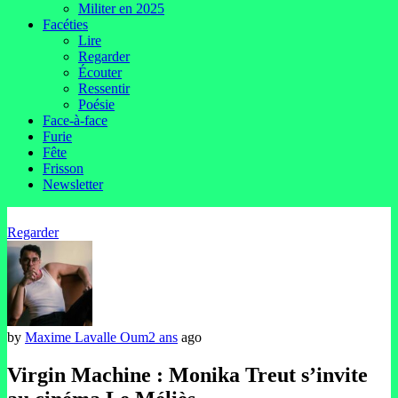
Militer en 2025
Facéties
Lire
Regarder
Écouter
Ressentir
Poésie
Face-à-face
Furie
Fête
Frisson
Newsletter
Regarder
by
Maxime Lavalle Oum
2 ans
ago
Virgin Machine : Monika Treut s’invite