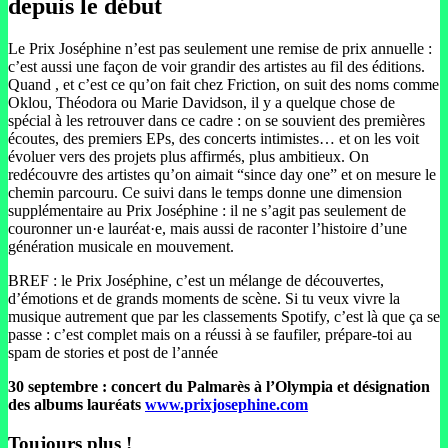
depuis le début
Le Prix Joséphine n’est pas seulement une remise de prix annuelle :
c’est aussi une façon de voir grandir des artistes au fil des éditions.
Quand , et c’est ce qu’on fait chez Friction, on suit des noms comme
Oklou, Théodora ou Marie Davidson, il y a quelque chose de
spécial à les retrouver dans ce cadre : on se souvient des premières
écoutes, des premiers EPs, des concerts intimistes… et on les voit
évoluer vers des projets plus affirmés, plus ambitieux. On
redécouvre des artistes qu’on aimait “since day one” et on mesure le
chemin parcouru. Ce suivi dans le temps donne une dimension
supplémentaire au Prix Joséphine : il ne s’agit pas seulement de
couronner un·e lauréat·e, mais aussi de raconter l’histoire d’une
génération musicale en mouvement.
BREF : le Prix Joséphine, c’est un mélange de découvertes,
d’émotions et de grands moments de scène. Si tu veux vivre la
musique autrement que par les classements Spotify, c’est là que ça se
passe : c’est complet mais on a réussi à se faufiler, prépare-toi au
spam de stories et post de l’année
30 septembre : concert du Palmarès à l’Olympia et désignation
des albums lauréats
www.prixjosephine.com
Toujours plus !