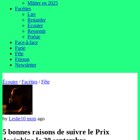
Militer en 2025
Facéties
Lire
Regarder
Écouter
Ressentir
Poésie
Face-à-face
Furie
Fête
Frisson
Newsletter
Écouter
/
Facéties
/
Fête
by
Leslie
10 mois
ago
5 bonnes raisons de suivre le Prix