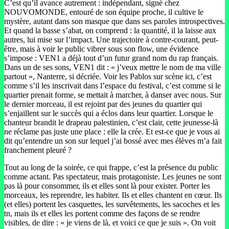
C’est qu’il avance autrement : indépendant, signé chez
NOUVOMONDE, entouré de son équipe proche, il cultive le
mystère, autant dans son masque que dans ses paroles introspectives.
Et quand la basse s’abat, on comprend : la quantité, il la laisse aux
autres, lui mise sur l’impact. Une trajectoire à contre-courant, peut-
être, mais à voir le public vibrer sous son flow, une évidence
s’impose : VEN1 a déjà tout d’un futur grand nom du rap français.
Dans un de ses sons, VEN1 dit : « j’veux mettre le nom de ma ville
partout », Nanterre, si décriée. Voir les Pablos sur scène ici, c’est
comme s’il les inscrivait dans l’espace du festival, c’est comme si le
quartier prenait forme, se mettait à marcher, à danser avec nous. Sur
le dernier morceau, il est rejoint par des jeunes du quartier qui
s’enjaillent sur le succès qui a éclos dans leur quartier. Lorsque le
chanteur brandit le drapeau palestinien, c’est clair, cette jeunesse-là
ne réclame pas juste une place : elle la crée. Et est-ce que je vous ai
dit qu’entendre un son sur lequel j’ai bossé avec mes élèves m’a fait
franchement pleuré ?
Tout au long de la soirée, ce qui frappe, c’est la présence du public
comme actant. Pas spectateur, mais protagoniste. Les jeunes ne sont
pas là pour consommer, ils et elles sont là pour exister. Porter les
morceaux, les reprendre, les habiter. Ils et elles chantent en cœur. Ils
(et elles) portent les casquettes, les survêtements, les sacoches et les
tn, mais ils et elles les portent comme des façons de se rendre
visibles, de dire : « je viens de là, et voici ce que je suis ». On voit