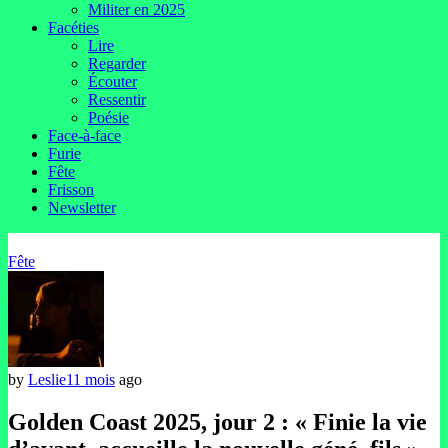
Militer en 2025
Facéties
Lire
Regarder
Écouter
Ressentir
Poésie
Face-à-face
Furie
Fête
Frisson
Newsletter
Fête
by
Leslie
11 mois
ago
Golden Coast 2025, jour 2 : « Finie la vie