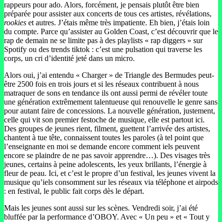
rappeurs pour ado. Alors, forcément, je pensais plutôt être bien
préparée pour assister aux concerts de tous ces artistes, révélations,
rookies
et autres. J’étais même très impatiente. Eh bien, j’étais loin
du compte. Parce qu’assister au Golden Coast, c’est découvrir que le
rap de demain ne se limite pas à des playlists « rap diggers » sur
Spotify ou des trends tiktok : c’est une pulsation qui traverse les
corps, un cri d’identité jeté dans un micro.
Alors oui, j’ai entendu « Charger » de Triangle des Bermudes peut-
être 2500 fois en trois jours et si les réseaux contribuent à nous
matraquer de sons en tendance ils ont aussi permi de révéler toute
une génération extrêmement talentueuse qui renouvelle le genre sans
pour autant faire de concessions. La nouvelle génération, justement,
celle qui vit son premier festoche de musique, elle est partout ici.
Des groupes de jeunes rient, filment, guettent l’arrivée des artistes,
chantent à tue tête, connaissent toutes les paroles (à tel point que
l’enseignante en moi se demande encore comment iels peuvent
encore se plaindre de ne pas savoir apprendre…). Des visages très
jeunes, certains à peine adolescents, les yeux brillants, l’énergie à
fleur de peau. Ici, et c’est le propre d’un festival, les jeunes vivent la
musique qu’iels consomment sur les réseaux via téléphone et airpods
: en festival, le public fait corps dès le départ.
Mais les jeunes sont aussi sur les scènes. Vendredi soir, j’ai été
bluffée par la performance d’OBOY. Avec « Un peu » et « Tout y