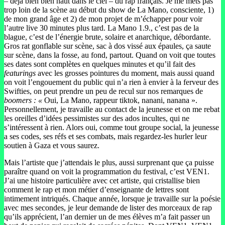
– déjà bien bien haut dans le ciel – du rap français. Je me mets pas
trop loin de la scène au début du show de La Mano, consciente, 1)
de mon grand âge et 2) de mon projet de m’échapper pour voir
l’autre live 30 minutes plus tard. La Mano 1.9., c’est pas de la
blague, c’est de l’énergie brute, solaire et anarchique, débordante.
Gros rat gonflable sur scène, sac à dos vissé aux épaules, ça saute
sur scène, dans la fosse, au fond, partout. Quand on voit que toutes
ses dates sont complètes en quelques minutes et qu’il fait des
featurings
avec les grosses pointures du moment, mais aussi quand
on voit l’engouement du public qui n’a rien à envier à la ferveur des
Swifties, on peut prendre un peu de recul sur nos remarques de
boomers : «
Oui, La Mano, rappeur tiktok, nanani, nanana ».
Personnellement, je travaille au contact de la jeunesse et on me rebat
les oreilles d’idées pessimistes sur des ados incultes, qui ne
s’intéressent à rien. Alors oui, comme tout groupe social, la jeunesse
a ses codes, ses réfs et ses combats, mais regardez-les hurler leur
soutien à Gaza et vous saurez.
Mais l’artiste que j’attendais le plus, aussi surprenant que ça puisse
paraître quand on voit la programmation du festival, c’est VEN1.
J’ai une histoire particulière avec cet artiste, qui cristallise bien
comment le rap et mon métier d’enseignante de lettres sont
intimement intriqués. Chaque année, lorsque je travaille sur la poésie
avec mes secondes, je leur demande de lister des morceaux de rap
qu’ils apprécient, l’an dernier un de mes élèves m’a fait passer un