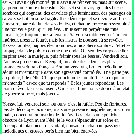
est », il avait déjà montré qu’il savait se réinventer, mais sur scène,
ça prend une autre dimension. Son set est un voyage : des basses
sombres qui cognent, des envolées plus lumineuses, des passages où
sa voix se fait presque fragile. Il se démasque et se dévoile au fur et
à mesure, parle de lui, de ses doutes, et chaque morceau ressemble à
une nouvelle peau qu’il enlève. On le sent en perpétuelle mue,
jamais figé, toujours prêt à renaître. Sa voix semble venir d’un lieu
intérieur, presque feutré, mais les instrus le poussent à se révéler.
Basses lourdes, nappes électroniques, atmosphère sombre : l’effet se
propage dans le public comme une onde. On sent les corps osciller,
respirer avec la musique, puis frémir sous les basses. Vendredi soir,
j’ai aussi pu découvrir Keeqaid, un autre des talents les plus
prometteurs du rap français. Son univers trap, brut et mélodique
séduit et m’embarque dans son agressivité contrôlée. Il ne parle pas
au public, il le défie. Chaque punchline est un défi : est-ce que tu
m’entends ? est-ce que tu réponds ? Et les jeunes répondent. Les
bras se lèvent, les cris fusent. On passe d’une transe douce à un état
de guerre sonore, mais joyeuse.
Yorssy, lui, vendredi soir toujours, c’est la rafale. Peu de fioritures,
pas de décor spectaculaire, mais une présence magnétique, micro en
main, concentration maximale. Je l’avais vu dans une péniche
obscure de Lyon avant l’été, je le vois s’épanouir sur scène en
l’occupant totalement, en sautant, dansant, enchaînant passages
mélodiques et grosses perfs bien rap bien énervées.