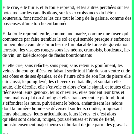
Elle crie, elle hurle, et la foule reprend, et les autres perchées sur les
poteaux, sur les canalisations, sur les excroissances du béton
souterrain, font ricocher les cris tout le long de la galerie, comme des
passeuses d’une torche enflammée
Et la foule reprend, enfle, comme une marée, comme une fusée qui
commence par faire trembler le sol et qui semble presque s’enfoncer
un peu plus avant de s’arracher de l’implacable force de gravitation
terrestre, les visages rouges sous les néons, cramoisis, bordeaux, lie-
de-vin, un kaléidoscope de flashs bourdonnants
Et elle crie, sans relâche, sans peur, sans retenue, goulûment, les
veines du cou gonflées, en faisant sortir tout l’air de son ventre et de
ses côtes et de ses épaules, et de l’autre côté de son îlot de pierre elle
crie aussi, le poing levé, les cheveux en bataille, et soudain elle
saute, elle décolle, elle s’envole et alors c’est le signal, et toutes elles
fléchissent leurs genoux, leurs chevilles, elles tendent leur bras et
leurs mains à plat ou à poing et elles transpercent le plafond, font
s’effondrer les murs, pulvérisent le béton, anéantissent les néons
dont la lumière liquide se déversent sur leurs coudes, rougissant
leurs phalanges, leurs articulations, leurs lèvres, et c’est alors
qu’elles sont debout, rouges, poussiéreuses et ivres de fierté,
monstrueusement majestueuses et hurlant de joie parmi les gravats.