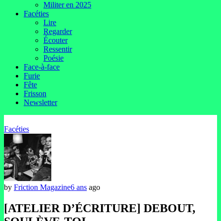
Militer en 2025
Facéties
Lire
Regarder
Écouter
Ressentir
Poésie
Face-à-face
Furie
Fête
Frisson
Newsletter
Facéties
by
Friction Magazine
6 ans
ago
[ATELIER D’ÉCRITURE] DEBOUT,