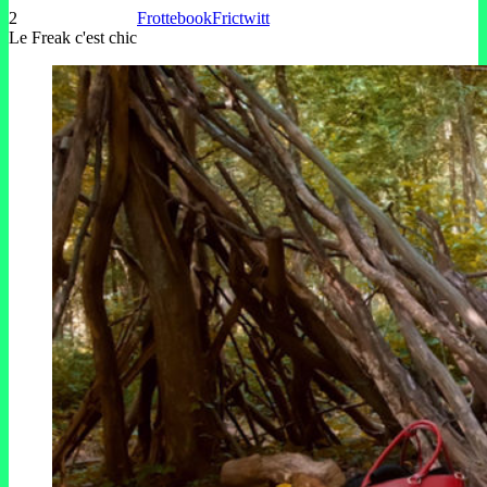
2
Frottebook
Frictwitt
Le Freak c'est chic