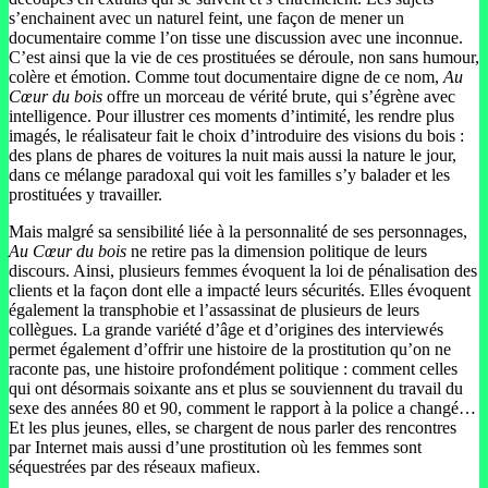
s’enchainent avec un naturel feint, une façon de mener un
documentaire comme l’on tisse une discussion avec une inconnue.
C’est ainsi que la vie de ces prostituées se déroule, non sans humour,
colère et émotion. Comme tout documentaire digne de ce nom,
Au
Cœur du bois
offre un morceau de vérité brute, qui s’égrène avec
intelligence. Pour illustrer ces moments d’intimité, les rendre plus
imagés, le réalisateur fait le choix d’introduire des visions du bois :
des plans de phares de voitures la nuit mais aussi la nature le jour,
dans ce mélange paradoxal qui voit les familles s’y balader et les
prostituées y travailler.
Mais malgré sa sensibilité liée à la personnalité de ses personnages,
Au Cœur du bois
ne retire pas la dimension politique de leurs
discours. Ainsi, plusieurs femmes évoquent la loi de pénalisation des
clients et la façon dont elle a impacté leurs sécurités. Elles évoquent
également la transphobie et l’assassinat de plusieurs de leurs
collègues. La grande variété d’âge et d’origines des interviewés
permet également d’offrir une histoire de la prostitution qu’on ne
raconte pas, une histoire profondément politique : comment celles
qui ont désormais soixante ans et plus se souviennent du travail du
sexe des années 80 et 90, comment le rapport à la police a changé…
Et les plus jeunes, elles, se chargent de nous parler des rencontres
par Internet mais aussi d’une prostitution où les femmes sont
séquestrées par des réseaux mafieux.