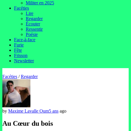
Militer en 2025
Facéties
Lire
Regarder
Écouter
Ressentir
Poésie
Face-à-face
Furie
Fête
Frisson
Newsletter
Facéties
/
Regarder
by
Maxime Lavalle Oum
5 ans
ago
Au Cœur du bois