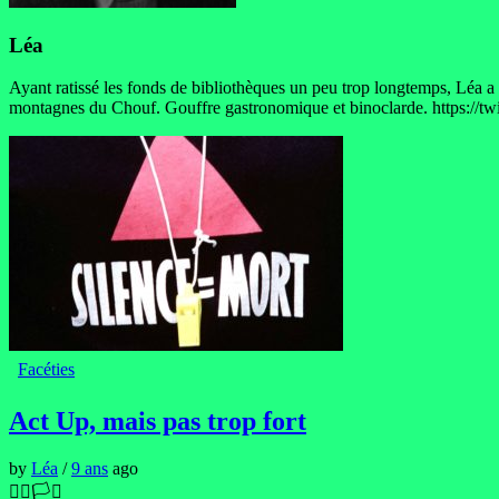
Léa
Ayant ratissé les fonds de bibliothèques un peu trop longtemps, Léa a 
montagnes du Chouf. Gouffre gastronomique et binoclarde. https://twi
Facéties
Act Up, mais pas trop fort
by
Léa
/
9 ans
ago
🏳️‍🌈🏳️‍⚧️