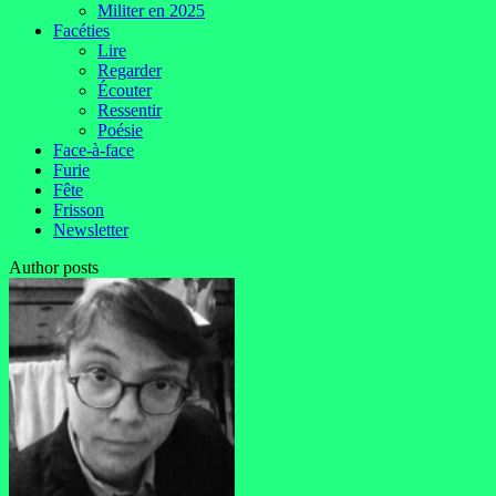
Militer en 2025
Facéties
Lire
Regarder
Écouter
Ressentir
Poésie
Face-à-face
Furie
Fête
Frisson
Newsletter
Author posts