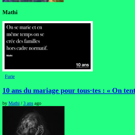
Mathi
Furie
10 ans du mariage pour tous·tes : « On tent
by
Mathi
/
3 ans
ago