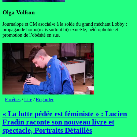
Olga Volfson
Journalope et CM asocial•e à la solde du grand méchant Lobby :
propagande homo(mais surtout bi)sexuel•le, hétérophobie et
promotion de l’obésité en sus.
Facéties
/
Lire
/
Regarder
« La lutte pédée est féministe » : Lucien
Fradin raconte son nouveau livre et
spectacle, Portraits Détaillés