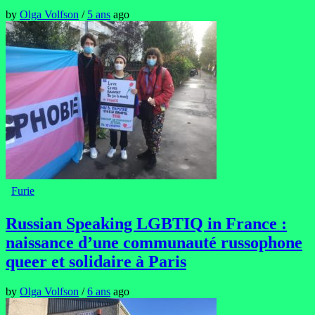
by
Olga Volfson
/
5 ans
ago
Furie
Russian Speaking LGBTIQ in France :
naissance d’une communauté russophone
queer et solidaire à Paris
by
Olga Volfson
/
6 ans
ago