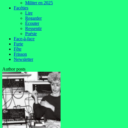
Militer en 2025
Facéties
Lire
Regarder
Écouter
Ressentir
Poésie
Face-à-face
Furie
Fête
Frisson
Newsletter
Author posts