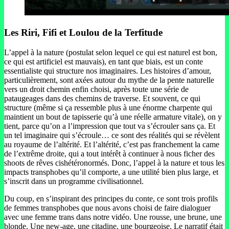
Les Riri, Fifi et Loulou de la Terfitude
L’appel à la nature (postulat selon lequel ce qui est naturel est bon,
ce qui est artificiel est mauvais), en tant que biais, est un conte
essentialiste qui structure nos imaginaires. Les histoires d’amour,
particulièrement, sont axées autour du mythe de la pente naturelle
vers un droit chemin enfin choisi, après toute une série de
pataugeages dans des chemins de traverse. Et souvent, ce qui
structure (même si ça ressemble plus à une énorme charpente qui
maintient un bout de tapisserie qu’à une réelle armature vitale), on y
tient, parce qu’on a l’impression que tout va s’écrouler sans ça. Et
un tel imaginaire qui s’écroule… ce sont des réalités qui se révèlent
au royaume de l’altérité. Et l’altérité, c’est pas franchement la came
de l’extrême droite, qui a tout intérêt à continuer à nous ficher des
shoots de rêves cishétéronormés. Donc, l’appel à la nature et tous les
impacts transphobes qu’il comporte, a une utilité bien plus large, et
s’inscrit dans un programme civilisationnel.
Du coup, en s’inspirant des principes du conte, ce sont trois profils
de femmes transphobes que nous avons choisi de faire dialoguer
avec une femme trans dans notre vidéo. Une rousse, une brune, une
blonde. Une new-age, une citadine, une bourgeoise. Le narratif était