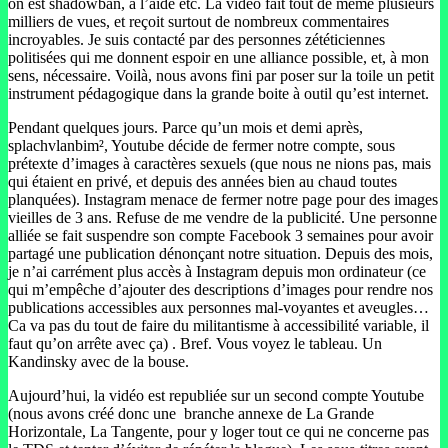
on est shadowban, à l’aide etc. La vidéo fait tout de même plusieurs
milliers de vues, et reçoit surtout de nombreux commentaires
incroyables. Je suis contacté par des personnes zététiciennes
politisées qui me donnent espoir en une alliance possible, et, à mon
sens, nécessaire. Voilà, nous avons fini par poser sur la toile un petit
instrument pédagogique dans la grande boite à outil qu’est internet.
Pendant quelques jours. Parce qu’un mois et demi après,
splachvlanbim², Youtube décide de fermer notre compte, sous
prétexte d’images à caractères sexuels (que nous ne nions pas, mais
qui étaient en privé, et depuis des années bien au chaud toutes
planquées). Instagram menace de fermer notre page pour des images
vieilles de 3 ans. Refuse de me vendre de la publicité. Une personne
alliée se fait suspendre son compte Facebook 3 semaines pour avoir
partagé une publication dénonçant notre situation. Depuis des mois,
je n’ai carrément plus accès à Instagram depuis mon ordinateur (ce
qui m’empêche d’ajouter des descriptions d’images pour rendre nos
publications accessibles aux personnes mal-voyantes et aveugles…
Ca va pas du tout de faire du militantisme à accessibilité variable, il
faut qu’on arrête avec ça) . Bref. Vous voyez le tableau. Un
Kandinsky avec de la bouse.
Aujourd’hui, la vidéo est republiée sur un second compte Youtube
(nous avons créé donc une branche annexe de La Grande
Horizontale, La Tangente, pour y loger tout ce qui ne concerne pas