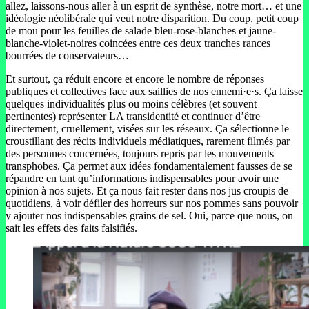
allez, laissons-nous aller à un esprit de synthèse, notre mort… et une
idéologie néolibérale qui veut notre disparition. Du coup, petit coup
de mou pour les feuilles de salade bleu-rose-blanches et jaune-
blanche-violet-noires coincées entre ces deux tranches rances
bourrées de conservateurs…
Et surtout, ça réduit encore et encore le nombre de réponses
publiques et collectives face aux saillies de nos ennemi·e·s. Ça laisse
quelques individualités plus ou moins célèbres (et souvent
pertinentes) représenter LA transidentité et continuer d’être
directement, cruellement, visées sur les réseaux. Ça sélectionne le
croustillant des récits individuels médiatiques, rarement filmés par
des personnes concernées, toujours repris par les mouvements
transphobes. Ça permet aux idées fondamentalement fausses de se
répandre en tant qu’informations indispensables pour avoir une
opinion à nos sujets. Et ça nous fait rester dans nos jus croupis de
quotidiens, à voir défiler des horreurs sur nos pommes sans pouvoir
y ajouter nos indispensables grains de sel. Oui, parce que nous, on
sait les effets des faits falsifiés.