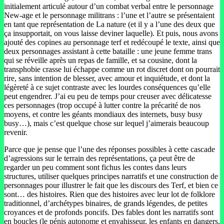
initialement articulé autour d’un combat verbal entre le personnage
New-age et le personnage militrans : l’une et l’autre se présentaient
en tant que représentation de La nature (et il y a l’une des deux que
ça insupportait, on vous laisse deviner laquelle). Et puis, nous avons
ajouté des copines au personnage terf et redécoupé le texte, ainsi que
deux personnages assistant à cette bataille : une jeune femme trans
qui se réveille après un repas de famille, et sa cousine, dont la
transphobie crasse lui échappe comme un rot discret dont on pourrait
rire, sans intention de blesser, avec amour et inquiétude, et dont la
légèreté à ce sujet contraste avec les lourdes conséquences qu’elle
peut engendrer. J’ai eu peu de temps pour creuser avec délicatesse
ces personnages (trop occupé à lutter contre la précarité de nos
moyens, et contre les géants mondiaux des internets, busy busy
busy…), mais c’est quelque chose sur lequel j’aimerais beaucoup
revenir.
Parce que je pense que l’une des réponses possibles à cette cascade
d’agressions sur le terrain des représentations, ça peut être de
regarder un peu comment sont fichus les contes dans leurs
structures, utiliser quelques principes narratifs et une construction de
personnages pour illustrer le fait que les discours des Terf, et bien ce
sont… des histoires. Rien que des histoires avec leur lot de folklore
traditionnel, d’archétypes binaires, de grands légendes, de petites
croyances et de profonds poncifs. Des fables dont les narratifs sont
en boucles (le pénis autonome et envahisseur, les enfants en dangers,