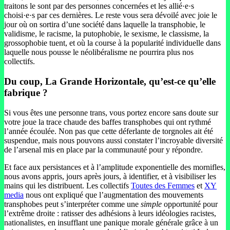
traitons le sont par des personnes concernées et les allié·e·s
choisi·e·s par ces dernières. Le reste vous sera dévoilé avec joie le
jour où on sortira d’une société dans laquelle la transphobie, le
validisme, le racisme, la putophobie, le sexisme, le classisme, la
grossophobie tuent, et où la course à la popularité individuelle dans
laquelle nous pousse le néolibéralisme ne pourrira plus nos
collectifs.
Du coup, La Grande Horizontale, qu’est-ce qu’elle
fabrique ?
Si vous êtes une personne trans, vous portez encore sans doute sur
votre joue la trace chaude des baffes transphobes qui ont rythmé
l’année écoulée. Non pas que cette déferlante de torgnoles ait été
suspendue, mais nous pouvons aussi constater l’incroyable diversité
de l’arsenal mis en place par la communauté pour y répondre.
Et face aux persistances et à l’amplitude exponentielle des mornifles,
nous avons appris, jours après jours, à identifier, et à visibiliser les
mains qui les distribuent. Les collectifs
Toutes des Femmes
et
XY
media
nous ont expliqué que l’augmentation des mouvements
transphobes peut s’interpréter comme une
simple
opportunité pour
l’extrême droite : ratisser des adhésions à leurs idéologies racistes,
nationalistes, en insufflant une panique morale générale grâce à un