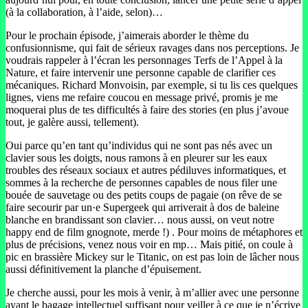
(à la collaboration, à l’aide, selon)…
Pour le prochain épisode, j’aimerais aborder le thème du
confusionnisme, qui fait de sérieux ravages dans nos perceptions. Je
voudrais rappeler à l’écran les personnages Terfs de l’Appel à la
Nature, et faire intervenir une personne capable de clarifier ces
mécaniques. Richard Monvoisin, par exemple, si tu lis ces quelques
lignes, viens me refaire coucou en message privé, promis je me
moquerai plus de tes difficultés à faire des stories (en plus j’avoue
tout, je galère aussi, tellement).
Oui parce qu’en tant qu’individus qui ne sont pas nés avec un
clavier sous les doigts, nous ramons à en pleurer sur les eaux
troubles des réseaux sociaux et autres pédiluves informatiques, et
sommes à la recherche de personnes capables de nous filer une
bouée de sauvetage ou des petits coups de pagaie (on rêve de se
faire secourir par un·e Supergeek qui arriverait à dos de baleine
blanche en brandissant son clavier… nous aussi, on veut notre
happy end de film gnognote, merde !) . Pour moins de métaphores et
plus de précisions, venez nous voir en mp… Mais pitié, on coule à
pic en brassière Mickey sur le Titanic, on est pas loin de lâcher nous
aussi définitivement la planche d’épuisement.
Je cherche aussi, pour les mois à venir, à m’allier avec une personne
ayant le bagage intellectuel suffisant pour veiller à ce que je n’écrive