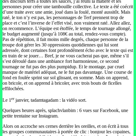
des discours terfs à toutes les sauces, j’ai réuni la matière et les
personnes pour créer une tambouille collective. Le texte a été coécrit
d’une traite avec une amie, joué dans la foulé, monté aussitôt. Mais
raté, le ton n’y est pas, les personnages de Terf prennent trop de
place et c’est l’inverse de l’effet visé, non vraiment raté. Allez allez,
on recommence. L’équipe est étoffée, le temps de tournage allongé,
le budget augmenté (jusqu’à 108€ au total, rendez-vous compte).
Pas de répétition, il fait moins mille degrés, chaque personne de la
troupe doit gérer les 30 oppressions quotidiennes qui lui sont
adressée, dont certaines font profondément écho avec le texte qui est
en train de se jouer… Bref, je ne vous cacherai pas que, même s’il
s’est déroulé dans une ambiance fort harmonieuse, ce second
tournage ne fut pas des plus pumpidup. Et le montage, par cruel
manque de matériel adéquat, ne le fut pas davantage. Une course de
fond en foulée sprint sur sol glissant, en somme. Mais on apprend,
on bricole, et on apprend à bricoler, avec trois bouts de ficelles
effilochées.
er
Le 1
janvier, tadamtagadam : la vidéo sort.
Quelques heures après, splachvlanbim : 6 vues sur Facebook, une
petite trentaine sur Instagram.
Alors on accroche ses cernes derrière les oreilles, et on écrit à tous
les groupes communautaires à portée de clic : bonjour les copaines,