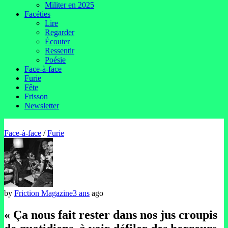
Militer en 2025
Facéties
Lire
Regarder
Écouter
Ressentir
Poésie
Face-à-face
Furie
Fête
Frisson
Newsletter
Face-à-face
/
Furie
by
Friction Magazine
3 ans
ago
« Ça nous fait rester dans nos jus croupis