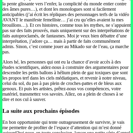
la pente glissante vers l’enfer, la complicité du monde entier contre
des âmes pures…), et dont les monologues sont si facilement
anticipables (j’ai écrit les répliques des personnages terfs de la vidéo
AVANT le manifeste femelliste… j’ai cru qu’elles avaient lu mes
brouillons…). Et ces histoires, comme tous les mythes, ne s’appuient
pas sur des faits prouvés, mais uniquement sur des interprétations de
faits autoproclamés, de fantasmes. Moi je veux bien débattre d’une
interprétation, j’adore ça… mais à partir de faits communément
admis. Sinon, c’est comme jouer au Mikado sur de l’eau, ça marche
pas.
Alors hé, les personnes qui ont eu la chance d’avoir accès à des
études scientifiques, aidez-nous à construire des argumentaires pour
descendre les petits ballons à hélium plein de gaz toxiques que sont
les propos terf dans les ciels médiatiques, et revenir à notre niveau,
celui du sol, du pas à pas plein de croches-pattes et de bleus aux
genoux. Et puis les artistes, prêtez-nous vos compétences, votre
matériel, transmettez vos savoirs. Allez, on a plein de choses à se
dire et nos cul à sauver.
La suite aux prochains épisodes
En bon opportuniste qui tente outrageusement de survivre, je vais
me permettre de profiter de l’espace d’attention qui m’est donné
aujourd’hui pour, en toute conclusion, lancer une petite série d’appel