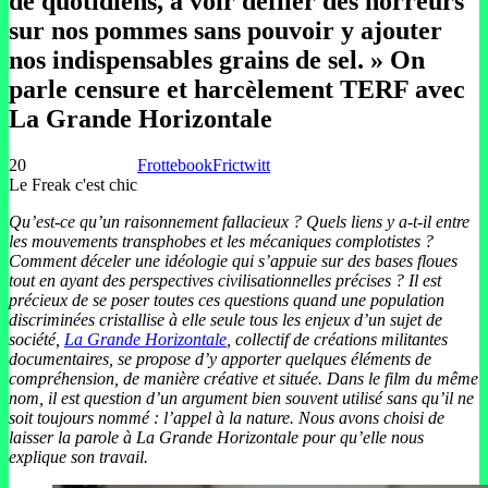
de quotidiens, à voir défiler des horreurs
sur nos pommes sans pouvoir y ajouter
nos indispensables grains de sel. » On
parle censure et harcèlement TERF avec
La Grande Horizontale
20
Frottebook
Frictwitt
Le Freak c'est chic
Qu’est-ce qu’un raisonnement fallacieux ? Quels liens y a-t-il entre
les mouvements transphobes et les mécaniques complotistes ?
Comment déceler une idéologie qui s’appuie sur des bases floues
tout en ayant des perspectives civilisationnelles précises ? Il est
précieux de se poser toutes ces questions quand une population
discriminées cristallise à elle seule tous les enjeux d’un sujet de
société,
La Grande Horizontale
, collectif de créations militantes
documentaires, se propose d’y apporter quelques éléments de
compréhension, de manière créative et située. Dans le film du même
nom, il est question d’un argument bien souvent utilisé sans qu’il ne
soit toujours nommé : l’appel à la nature. Nous avons choisi de
laisser la parole à La Grande Horizontale pour qu’elle nous
explique son travail.