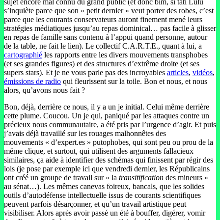
sujet encore mal connu du grand public (et donc bim, si tati Lulu
s’inquiète parce que son « petit dernier » veut porter des robes, c’est
parce que les courants conservateurs auront finement mené leurs
stratégies médiatiques jusqu’au repas dominical… pas facile à glisser
en repas de famille sans contenu à l’appui quand personne, autour
de la table, ne fait le lien). Le collectif C.A.R.T.E., quant à lui, a
cartographié
les rapports entre les divers mouvements transphobes
(et ses grandes figures) et des structures d’extrême droite (et ses
supers stars). Et je ne vous parle pas des incroyables
articles
,
vidéos
,
émissions de radio
qui fleurissent sur la toile. Bon et nous, et nous
alors, qu’avons nous fait ?
Bon, déjà, derrière ce nous, il y a un je initial. Celui même derrière
cette plume. Coucou. Un je qui, paniqué par les attaques contre un
précieux nous communautaire, a été pris par l’urgence d’agir. Et puis
j’avais déjà travaillé sur les rouages malhonnêtes des
mouvements « d’expert.es » putophobes, qui sont peu ou prou de la
même clique, et surtout, qui utilisent des arguments fallacieux
similaires, ça aide à identifier des schémas qui finissent par régir des
lois (je pose par exemple ici que vendredi dernier, les Républicains
ont créé un groupe de travail sur « la
transitification
des mineurs »
au sénat…). Les mêmes canevas foireux, bancals, que les solides
outils d’autodéfense intellectuelle issus de courants scientifiques
peuvent parfois désarçonner, et qu’un travail artistique peut
visibiliser. Alors après avoir passé un été à bouffer, digérer, vomir