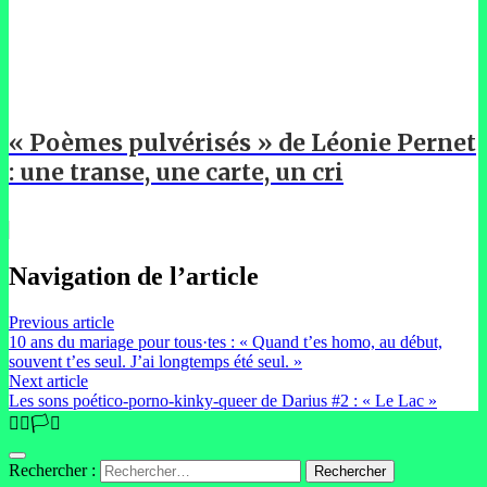
« Poèmes pulvérisés » de Léonie Pernet
: une transe, une carte, un cri
Navigation de l’article
Previous article
10 ans du mariage pour tous·tes : « Quand t’es homo, au début,
souvent t’es seul. J’ai longtemps été seul. »
Next article
Les sons poético-porno-kinky-queer de Darius #2 : « Le Lac »
🏳️‍🌈🏳️‍⚧️
Rechercher :