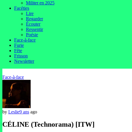
Militer en 2025
Facéties
Lire
Regarder
Écouter
Ressentir
Poésie
Face-à-face
Furie
Fête
Frisson
Newsletter
Face-à-face
by
Leslie
9 ans
ago
CÉLINE (Technorama) [ITW]