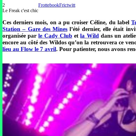
2
Frottebook
Frictwitt
Le Freak c'est chic
Ces derniers mois, on a pu croiser Céline, du label
T
Station – Gare des Mines
l’été dernier, elle était in
organisée par
le Cady Club
et
la Wild
dans un atelie
encore au côté des Wildos qu’on la retrouvera ce ven
lieu au Flow le 7 avril
. Pour patienter, nous avons re
–