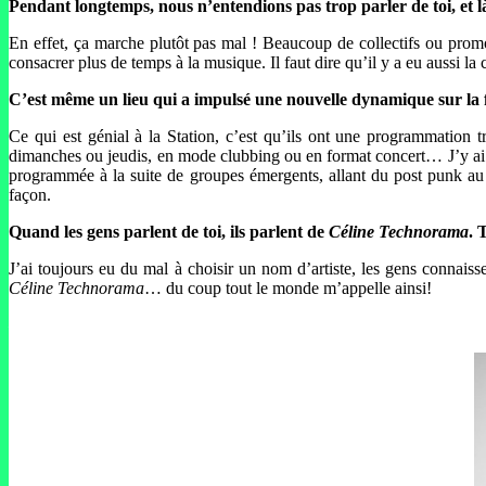
Pendant longtemps, nous n’entendions pas trop parler de toi, et là,
En effet, ça marche plutôt pas mal ! Beaucoup de collectifs ou promo
consacrer plus de temps à la musique. Il faut dire qu’il y a eu aussi l
C’est même un lieu qui a impulsé une nouvelle dynamique sur la 
Ce qui est génial à la Station, c’est qu’ils ont une programmation t
dimanches ou jeudis, en mode clubbing ou en format concert… J’y ai jo
programmée à la suite de groupes émergents, allant du post punk a
façon.
Quand les gens parlent de toi, ils parlent de
Céline Technorama
. 
J’ai toujours eu du mal à choisir un nom d’artiste, les gens connais
Céline Technorama
… du coup tout le monde m’appelle ainsi!
–