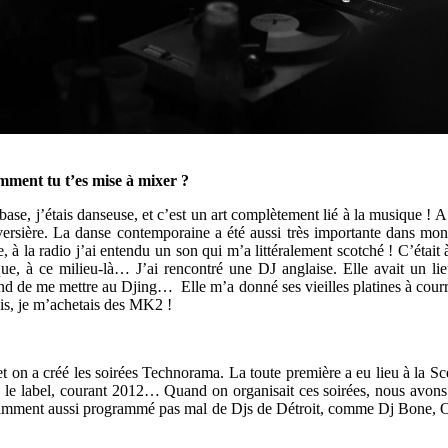
–
mment tu t’es mise à mixer ?
ase, j’étais danseuse, et c’est un art complètement lié à la musique ! A 
traversière. La danse contemporaine a été aussi très importante dans mon 
, à la radio j’ai entendu un son qui m’a littéralement scotché ! C’ét
ue, à ce milieu-là… J’ai rencontré une DJ anglaise. Elle avait un lieu
d de me mettre au Djing… Elle m’a donné ses vieilles platines à courroie
is, je m’achetais des MK2 !
 et on a créé les soirées Technorama. La toute première a eu lieu à la Sc
s le label, courant 2012… Quand on organisait ces soirées, nous avons
ent aussi programmé pas mal de Djs de Détroit, comme Dj Bone, Oc