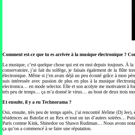
Comment est-ce que tu es arrivée à la musique électronique ? Co
La musique, c’est quelque chose qui est en moi depuis toujours. À la b
conservatoire, j’ai fait du solfège, je faisais également de la flûte 
électronique. Même si j’en avais déjà un peu écouté grâce à mon père
suis intéressée avec passion de plus en plus à la musique électroniq
electronica… en mode selector. Elle et son acolyte me motivaient à fon
très peu de temps… ça m’a donné le virus… au bout de deux trois mo
Et ensuite, il y a eu Technorama ?
Oui, ensuite, très peu de temps après, j’ai rencontré Jérôme (Dj Jee),
résidences au Batofar et au Rex et tout un tas d’autres soirées… Pui
Paris comme Kink, Shinedoe ou Shawn Rudiman… Nous avons notamm
ça qu’on a commencé à se faire une réputation.