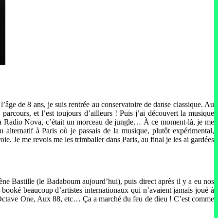
l’âge de 8 ans, je suis rentrée au conservatoire de danse classique. Au
parcours, et l’est toujours d’ailleurs ! Puis j’ai découvert la musique
ait à Radio Nova, c’était un morceau de jungle… À ce moment-là, je me
 alternatif à Paris où je passais de la musique, plutôt expérimental,
. Je me revois me les trimballer dans Paris, au final je les ai gardées
ène Bastille (le Badaboum aujourd’hui), puis direct après il y a eu nos
 booké beaucoup d’artistes internationaux qui n’avaient jamais joué à
tave One, Aux 88, etc… Ça a marché du feu de dieu ! C’est comme