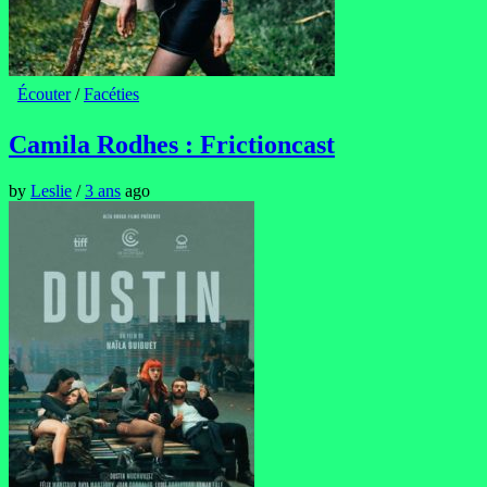
Écouter
/
Facéties
Camila Rodhes : Frictioncast
by
Leslie
/
3 ans
ago