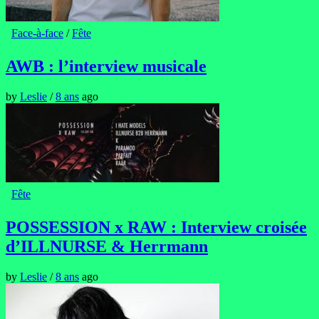
Face-à-face
/
Fête
AWB : l’interview musicale
by
Leslie
/
8 ans
ago
Fête
POSSESSION x RAW : Interview croisée
d’ILLNURSE & Herrmann
by
Leslie
/
8 ans
ago