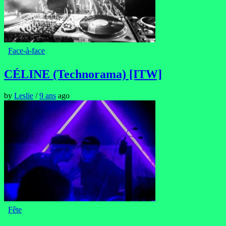
Face-à-face
CÉLINE (Technorama) [ITW]
by
Leslie
/
9 ans
ago
Fête