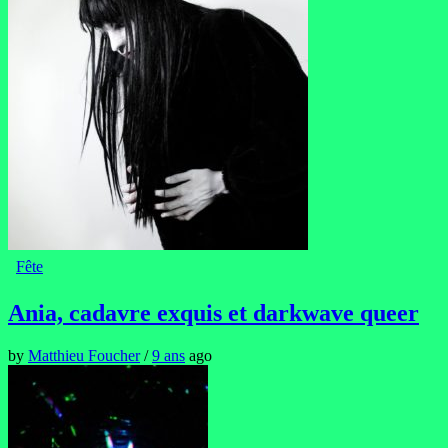
Fête
Ania, cadavre exquis et darkwave queer
by
Matthieu Foucher
/
9 ans
ago