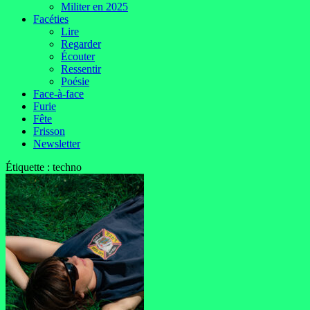
Militer en 2025
Facéties
Lire
Regarder
Écouter
Ressentir
Poésie
Face-à-face
Furie
Fête
Frisson
Newsletter
Étiquette :
techno