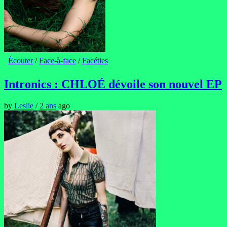
Écouter
/
Face-à-face
/
Facéties
Intronics : CHLOÉ dévoile son nouvel EP
by
Leslie
/
2 ans
ago