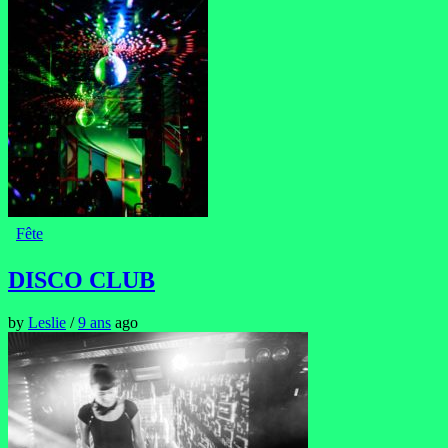
Fête
DISCO CLUB
by
Leslie
/
9 ans
ago