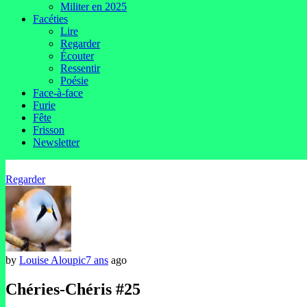
Militer en 2025
Facéties
Lire
Regarder
Écouter
Ressentir
Poésie
Face-à-face
Furie
Fête
Frisson
Newsletter
Regarder
by
Louise Aloupic
7 ans
ago
Chéries-Chéris #25