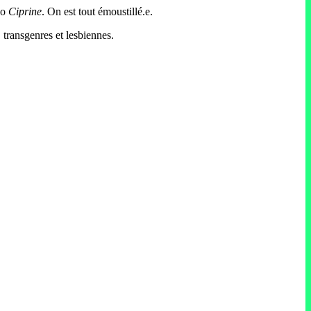
no
Ciprine
. On est tout émoustillé.e.
 transgenres et lesbiennes.