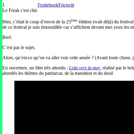
1
Frottebook
Frictwitt
Le Freak c'est chic
ème
Hier, c’était le coup d’envoi de la 25
édition (wah déjà) du festiva
de ce festival je suis émoustillée car s’affichent devant mes yeux les 
Bref.
C’est pas le sujet.
Alors, qu’est-ce qu’on va aller voir cette année ? (Avant toute chose, p
En ouverture, un film très attendu :
Lola vers la mer
, réalisé par le be
abordés les thèmes du patriarcat, de la transition et du deuil