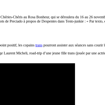
l Chéries-Chéris au Rosa Bonheur, qui se déroulera du 16 au 26 novemb
mots de Preciado à propos de Despentes dans Testo-junkie : « Par texto, e
oint positif, les copains
trans
pourront assister aux séances sans courir 
lge Laurent Micheli, road-trip d’une jeune fille trans (jouée par une actric