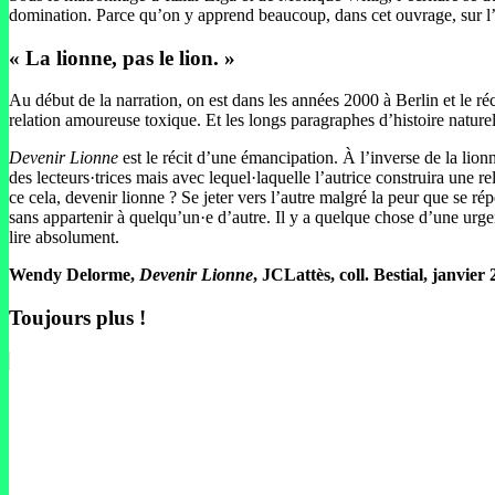
domination. Parce qu’on y apprend beaucoup, dans cet ouvrage, sur l’an
« La lionne, pas le lion. »
Au début de la narration, on est dans les années 2000 à Berlin et le ré
relation amoureuse toxique. Et les longs paragraphes d’histoire naturell
Devenir Lionne
est le récit d’une émancipation. À l’inverse de la lionn
des lecteurs·trices mais avec lequel·laquelle l’autrice construira une r
ce cela, devenir lionne ? Se jeter vers l’autre malgré la peur que se ré
sans appartenir à quelqu’un·e d’autre. Il y a quelque chose d’une urg
lire absolument.
Wendy Delorme,
Devenir Lionne
, JCLattès, coll. Bestial, janvier
Toujours plus !