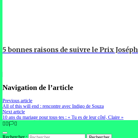
5 bonnes raisons de suivre le Prix Josép
Navigation de l’article
Previous article
All of this will end : rencontre avec Indigo de Souza
Next article
10 ans du mariage pour tous·tes : « Tu es de leur côté, Claire »
🏳️‍🌈🏳️‍⚧️
Rechercher :