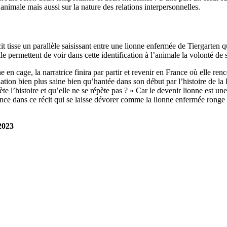
imale mais aussi sur la nature des relations interpersonnelles.
cit tisse un parallèle saisissant entre une lionne enfermée de Tiergarten
e permettent de voir dans cette identification à l’animale la volonté de s
e en cage, la narratrice finira par partir et revenir en France où elle ren
elation bien plus saine bien qu’hantée dans son début par l’histoire de l
pète l’histoire et qu’elle ne se répète pas ? » Car le devenir lionne est 
ence dans ce récit qui se laisse dévorer comme la lionne enfermée ronge 
 2023