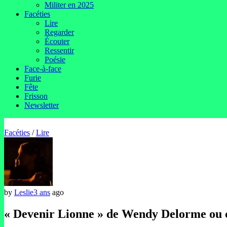
Militer en 2025
Facéties
Lire
Regarder
Écouter
Ressentir
Poésie
Face-à-face
Furie
Fête
Frisson
Newsletter
Facéties
/
Lire
by
Leslie
3 ans
ago
« Devenir Lionne » de Wendy Delorme ou c