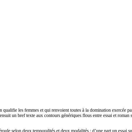
on qualifie les femmes et qui renvoient toutes à la domination exercée pa
’ensuit un bref texte aux contours génériques flous entre essai et roman 
roule selon deux temporalités et deux modalités : d’une part un essai sur