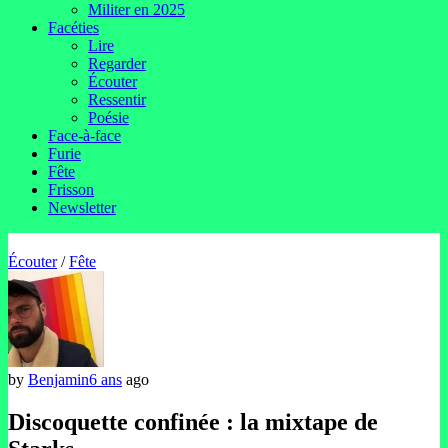
Militer en 2025
Facéties
Lire
Regarder
Écouter
Ressentir
Poésie
Face-à-face
Furie
Fête
Frisson
Newsletter
Écouter
/
Fête
by
Benjamin
6 ans
ago
Discoquette confinée : la mixtape de