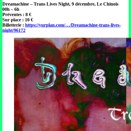
Dreamachine – Trans Lives Night, 9 décembre, Le Chinois
00h – 6h
Préventes : 8 €
Sur place : 10 €
Billetterie :
https://yurplan.com/…/Dreamachine-trans-lives-
night/96172