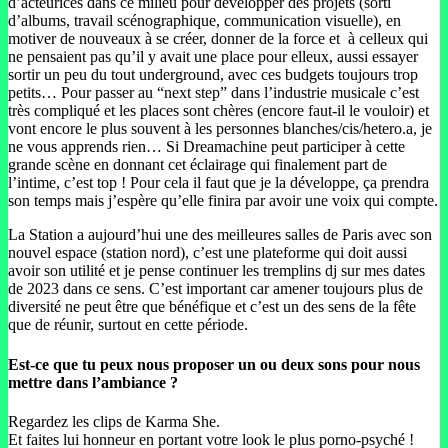
d’acteurices dans ce milieu pour développer des projets (sorti
d’albums, travail scénographique, communication visuelle), en
motiver de nouveaux à se créer, donner de la force et à celleux qui
ne pensaient pas qu’il y avait une place pour elleux, aussi essayer
sortir un peu du tout underground, avec ces budgets toujours trop
petits… Pour passer au “next step” dans l’industrie musicale c’est
très compliqué et les places sont chères (encore faut-il le vouloir) et
vont encore le plus souvent à les personnes blanches/cis/hetero.a, je
ne vous apprends rien… Si Dreamachine peut participer à cette
grande scène en donnant cet éclairage qui finalement part de
l’intime, c’est top ! Pour cela il faut que je la développe, ça prendra
son temps mais j’espère qu’elle finira par avoir une voix qui compte.
La Station a aujourd’hui une des meilleures salles de Paris avec son
nouvel espace (station nord), c’est une plateforme qui doit aussi
avoir son utilité et je pense continuer les tremplins dj sur mes dates
de 2023 dans ce sens. C’est important car amener toujours plus de
diversité ne peut être que bénéfique et c’est un des sens de la fête
que de réunir, surtout en cette période.
Est-ce que tu peux nous proposer un ou deux sons pour nous
mettre dans l’ambiance ?
Regardez les clips de Karma She.
Et faites lui honneur en portant votre look le plus porno-psyché !