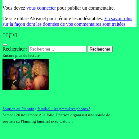
Vous devez
vous connecter
pour publier un commentaire.
Ce site utilise Akismet pour réduire les indésirables.
En savoir plus
sur la façon dont les données de vos commentaires sont traitées
.
🏳️‍🌈🏳️‍⚧️
Rechercher :
Encore plus de lecture
Soutien au Planning familial : les premières photos !
Samedi 26 novembre À la folie, Friction organisait une soirée de
soutien au Planning familial avec Calor…