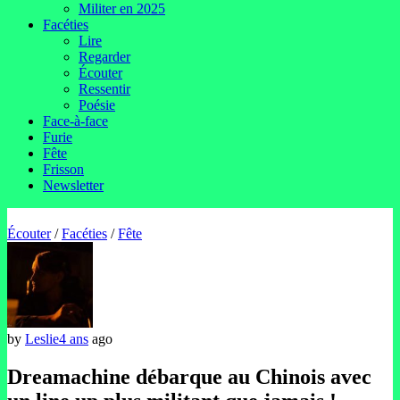
Militer en 2025
Facéties
Lire
Regarder
Écouter
Ressentir
Poésie
Face-à-face
Furie
Fête
Frisson
Newsletter
Écouter
/
Facéties
/
Fête
by
Leslie
4 ans
ago
Dreamachine débarque au Chinois avec