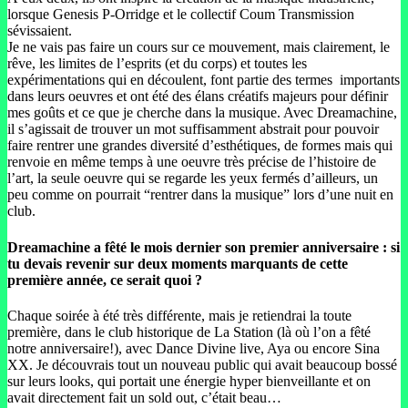
lorsque Genesis P-Orridge et le collectif Coum Transmission
sévissaient.
Je ne vais pas faire un cours sur ce mouvement, mais clairement, le
rêve, les limites de l’esprits (et du corps) et toutes les
expérimentations qui en découlent, font partie des termes importants
dans leurs oeuvres et ont été des élans créatifs majeurs pour définir
mes goûts et ce que je cherche dans la musique. Avec Dreamachine,
il s’agissait de trouver un mot suffisamment abstrait pour pouvoir
faire rentrer une grandes diversité d’esthétiques, de formes mais qui
renvoie en même temps à une oeuvre très précise de l’histoire de
l’art, la seule oeuvre qui se regarde les yeux fermés d’ailleurs, un
peu comme on pourrait “rentrer dans la musique” lors d’une nuit en
club.
Dreamachine a fêté le mois dernier son premier anniversaire : si
tu devais revenir sur deux moments marquants de cette
première année, ce serait quoi ?
Chaque soirée à été très différente, mais je retiendrai la toute
première, dans le club historique de La Station (là où l’on a fêté
notre anniversaire!), avec Dance Divine live, Aya ou encore Sina
XX. Je découvrais tout un nouveau public qui avait beaucoup bossé
sur leurs looks, qui portait une énergie hyper bienveillante et on
avait directement fait un sold out, c’était beau…