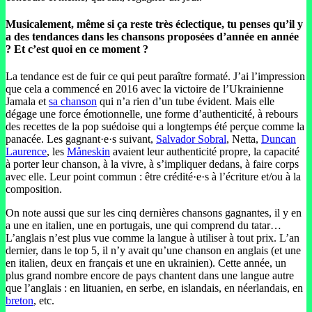
Musicalement, même si ça reste très éclectique, tu penses qu’il y
a des tendances dans les chansons proposées d’année en année
? Et c’est quoi en ce moment ?
La tendance est de fuir ce qui peut paraître formaté. J’ai l’impression
que cela a commencé en 2016 avec la victoire de l’Ukrainienne
Jamala et
sa chanson
qui n’a rien d’un tube évident. Mais elle
dégage une force émotionnelle, une forme d’authenticité, à rebours
des recettes de la pop suédoise qui a longtemps été perçue comme la
panacée. Les gagnant·e·s suivant,
Salvador Sobral
, Netta,
Duncan
Laurence
, les
Måneskin
avaient leur authenticité propre, la capacité
à porter leur chanson, à la vivre, à s’impliquer dedans, à faire corps
avec elle. Leur point commun : être crédité·e·s à l’écriture et/ou à la
composition.
On note aussi que sur les cinq dernières chansons gagnantes, il y en
a une en italien, une en portugais, une qui comprend du tatar…
L’anglais n’est plus vue comme la langue à utiliser à tout prix. L’an
dernier, dans le top 5, il n’y avait qu’une chanson en anglais (et une
en italien, deux en français et une en ukrainien). Cette année, un
plus grand nombre encore de pays chantent dans une langue autre
que l’anglais : en lituanien, en serbe, en islandais, en néerlandais, en
breton
, etc.