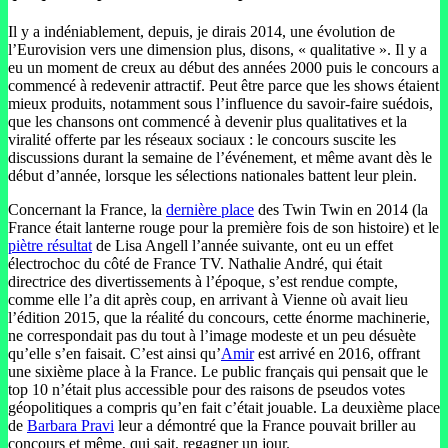
Il y a indéniablement, depuis, je dirais 2014, une évolution de
l’Eurovision vers une dimension plus, disons, « qualitative ». Il y a
eu un moment de creux au début des années 2000 puis le concours a
commencé à redevenir attractif. Peut être parce que les shows étaient
mieux produits, notamment sous l’influence du savoir-faire suédois,
que les chansons ont commencé à devenir plus qualitatives et la
viralité offerte par les réseaux sociaux : le concours suscite les
discussions durant la semaine de l’événement, et même avant dès le
début d’année, lorsque les sélections nationales battent leur plein.
Concernant la France, la
dernière place
des Twin Twin en 2014 (la
France était lanterne rouge pour la première fois de son histoire) et le
piètre résultat
de Lisa Angell l’année suivante, ont eu un effet
électrochoc du côté de France TV. Nathalie André, qui était
directrice des divertissements à l’époque, s’est rendue compte,
comme elle l’a dit après coup, en arrivant à Vienne où avait lieu
l’édition 2015, que la réalité du concours, cette énorme machinerie,
ne correspondait pas du tout à l’image modeste et un peu désuète
qu’elle s’en faisait. C’est ainsi qu’
Amir
est arrivé en 2016, offrant
une sixième place à la France. Le public français qui pensait que le
top 10 n’était plus accessible pour des raisons de pseudos votes
géopolitiques a compris qu’en fait c’était jouable. La deuxième place
de
Barbara Pravi
leur a démontré que la France pouvait briller au
concours et même, qui sait, regagner un jour.