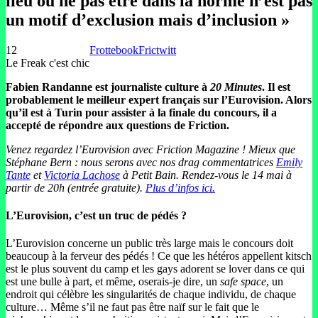
lieu où ne pas être dans la norme n’est pas
un motif d’exclusion mais d’inclusion »
12
Frottebook
Frictwitt
Le Freak c'est chic
Fabien Randanne est journaliste culture à
20 Minutes
. Il est
probablement le meilleur expert français sur l’Eurovision. Alors
qu’il est à Turin pour assister à la finale du concours, il a
accepté de répondre aux questions de Friction.
Venez regardez l’Eurovision avec Friction Magazine ! Mieux que
Stéphane Bern : nous serons avec nos drag commentatrices
Emily
Tante
et
Victoria Lachose
à Petit Bain. Rendez-vous le 14 mai à
partir de 20h (entrée gratuite).
Plus d’infos ici.
L’Eurovision, c’est un truc de pédés ?
L’Eurovision concerne un public très large mais le concours doit
beaucoup à la ferveur des pédés ! Ce que les hétéros appellent kitsch
est le plus souvent du camp et les gays adorent se lover dans ce qui
est une bulle à part, et même, oserais-je dire, un
safe space
, un
endroit qui célèbre les singularités de chaque individu, de chaque
culture… Même s’il ne faut pas être naïf sur le fait que le