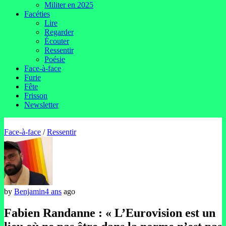
Militer en 2025
Facéties
Lire
Regarder
Écouter
Ressentir
Poésie
Face-à-face
Furie
Fête
Frisson
Newsletter
Face-à-face
/
Ressentir
by
Benjamin
4 ans
ago
Fabien Randanne : « L’Eurovision est un