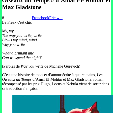
Oiseaux du Temps » d’Amal El-Mohtar et
Max Gladstone
8
Frottebook
Frictwitt
Le Freak c'est chic
My, my
The way you write, write
Blows my mind, mind
Way you write
What a brilliant line
Can we spend the night?
(Paroles de
Way you write
de Michelle Gurevich)
C’est une histoire de mots et d’amour écrite à quatre mains,
Les
Oiseaux du Temps
d’Amal El-Mohtar et Max Gladstone, roman
récompensé par les prix Hugo, Locus et Nebula vient de sortir dans
sa traduction française.