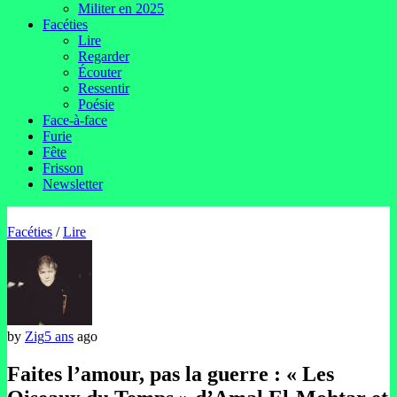
Militer en 2025
Facéties
Lire
Regarder
Écouter
Ressentir
Poésie
Face-à-face
Furie
Fête
Frisson
Newsletter
Facéties
/
Lire
by
Zig
5 ans
ago
Faites l’amour, pas la guerre : « Les