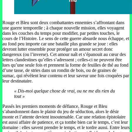
Rouge et Bleu sont deux combattantes ennemies s’affrontant dans
une guerre temporelle ; à chaque nouvelle mission, elles voyagent
dans les couches du temps pour modifier, par petites touches, le
cours de l’Histoire. Le sens de cette guerre absurde nous échappe, et
au fond peu importe car une bataille plus grande se joue : elles
devront lutter ensemble pour protéger un amour secret donc
dangereux (ou l’inverse). Cet amour naît et s’épanouit au cœur des
lettres clandestines qu’elles s’adressent ; celles-ci ne peuvent être
lues qu’une seule fois et prennent la forme de feuilles de thé au fond
d’une tasse, de stries dans un rondin de bois, ou de graines de
sumac, qui révèlent leur contenu et leur saveur une fois croquées par
leur destinataire.
« Dis-moi quelque chose de vrai, ou ne me dis rien du
tout »
Passés les premiers moments de défiance, Rouge et Bleu
s’abandonnent dans le plaisir du jeu de séduction, alors le désir
monte et l’attente devient insoutenable. Car une relation épistolaire
est aussi affaire de patience, et ça tombe bien car le temps, c’est leur
domaine : elles savent prendre le temps, et le tordre aussi. Entre leurs