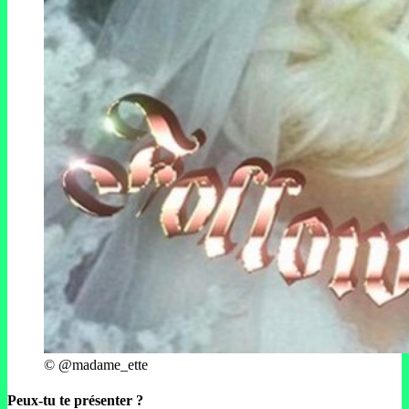
© @madame_ette
Peux-tu te présenter ?