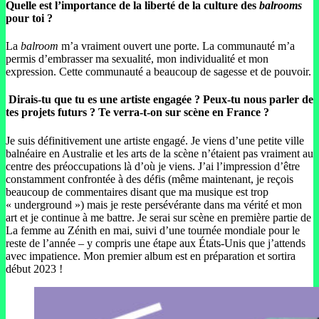
Quelle est l’importance de la liberté de la culture des
balrooms
pour toi ?
La
balroom
m’a vraiment ouvert une porte. La communauté m’a
permis d’embrasser ma sexualité, mon individualité et mon
expression. Cette communauté a beaucoup de sagesse et de pouvoir.
Dirais-tu que tu es une artiste engagée ? Peux-tu nous parler de
tes projets futurs ? Te verra-t-on sur scène en France ?
Je suis définitivement une artiste engagé. Je viens d’une petite ville
balnéaire en Australie et les arts de la scène n’étaient pas vraiment au
centre des préoccupations là d’où je viens. J’ai l’impression d’être
constamment confrontée à des défis (même maintenant, je reçois
beaucoup de commentaires disant que ma musique est trop
« underground ») mais je reste persévérante dans ma vérité et mon
art et je continue à me battre. Je serai sur scène en première partie de
La femme au Zénith en mai, suivi d’une tournée mondiale pour le
reste de l’année – y compris une étape aux États-Unis que j’attends
avec impatience. Mon premier album est en préparation et sortira
début 2023 !