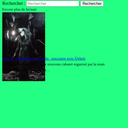
Rechercher :
Encore plus de lecture
Velu·e – Cabaret de tous poils : rencontre avec Üghett
Le 5 mai prochain, Velu·e, le nouveau cabaret organisé par la team
Bragi Pufferfish, aura lieu au…