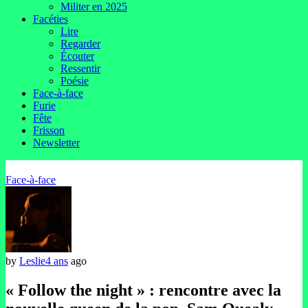
Militer en 2025
Facéties
Lire
Regarder
Écouter
Ressentir
Poésie
Face-à-face
Furie
Fête
Frisson
Newsletter
Face-à-face
by
Leslie
4 ans
ago
« Follow the night » : rencontre avec la